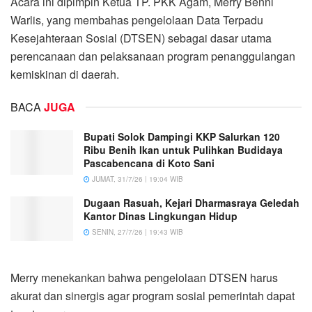
Acara ini dipimpin Ketua TP. PKK Agam, Merry Benni
Warlis, yang membahas pengelolaan Data Terpadu
Kesejahteraan Sosial (DTSEN) sebagai dasar utama
perencanaan dan pelaksanaan program penanggulangan
kemiskinan di daerah.
BACA
JUGA
Bupati Solok Dampingi KKP Salurkan 120
Ribu Benih Ikan untuk Pulihkan Budidaya
Pascabencana di Koto Sani
JUMAT, 31/7/26 | 19:04 WIB
Dugaan Rasuah, Kejari Dharmasraya Geledah
Kantor Dinas Lingkungan Hidup
SENIN, 27/7/26 | 19:43 WIB
Merry menekankan bahwa pengelolaan DTSEN harus
akurat dan sinergis agar program sosial pemerintah dapat