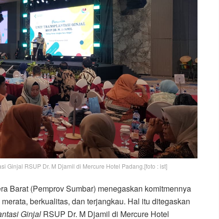
 Ginjal RSUP Dr. M Djamil di Mercure Hotel Padang.[foto : ist]
era Barat (Pemprov Sumbar) menegaskan komitmennya
rata, berkualitas, dan terjangkau. Hal itu ditegaskan
antasi Ginjal
RSUP Dr. M Djamil di Mercure Hotel