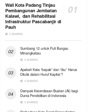
Wali Kota Padang Tinjau
Pembangunan Jembatan
Kalawi, dan Rehabilitasi
Infrastruktur Pascabanjir di
Pauh
0 SHARES
Sumbang 12 untuk Puti Bungsu
Minangkabau
0 SHARES
Apakah Kata “bapak” dan “ibu” Harus
Ditulis dalam Huruf Kapital ?
0 SHARES
Dampak Kecerdasan Buatan (AI) bagi
Dunia Pendidikan di Indonesia
0 SHARES