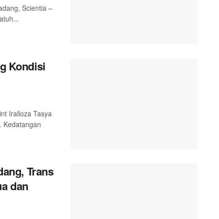
adang, Scientia –
tuh...
ng Kondisi
nt Iralloza Tasya
. Kedatangan
ang, Trans
ua dan