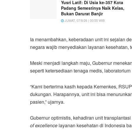
Yusri Latif: Di Usia ke-357 Kota
Padang Semestinya Naik Kelas,
Bukan Darurat Banjir
JUMAT, 07/8/26 | 00:55 WIB
Ia menambahkan, keberadaan unit ini sejalan
negara wajib menyediakan layanan kesehatan, te
Meski menjadi langkah maju, Gubernur menekank
seperti ketersediaan tenaga medis, laboratorium
“Kami berterima kasih kepada Kemenkes, RSUP D
dukungan. Harapannya, unit ini bisa menurunka
pasien,” ujarnya.
Gubernur optimistis, kehadiran unit transplan
of excellence
layanan kesehatan di Indonesia bar