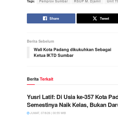
Tags:
Pemprov Sumbar
RSUP M. Djamil
Unit T
Share
Tweet
Berita Sebelum
Wali Kota Padang dikukuhkan Sebagai
Ketua IKTD Sumbar
Berita
Terkait
Yusri Latif: Di Usia ke-357 Kota Pa
Semestinya Naik Kelas, Bukan Daru
JUMAT, 07/8/26 | 00:55 WIB