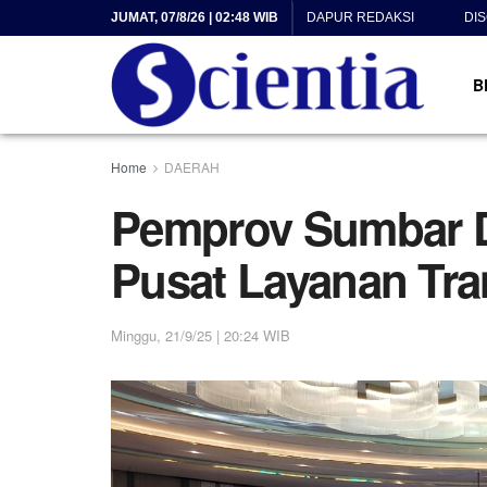
JUMAT, 07/8/26 | 02:48 WIB
DAPUR REDAKSI
DI
B
Home
DAERAH
Pemprov Sumbar D
Pusat Layanan Tran
Minggu, 21/9/25 | 20:24 WIB