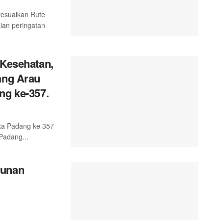
esuaikan Rute
ian peringatan
 Kesehatan,
ang Arau
ng ke-357.
ta Padang ke 357
Padang...
gunan