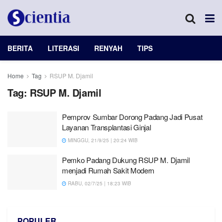
BERITA
LITERASI
RENYAH
TIPS
Home
Tag
RSUP M. Djamil
Tag:
RSUP M. Djamil
Pemprov Sumbar Dorong Padang Jadi Pusat
Layanan Transplantasi Ginjal
MINGGU, 21/9/25 | 20:24 WIB
Pemko Padang Dukung RSUP M. Djamil
menjadi Rumah Sakit Modern
RABU, 02/7/25 | 18:23 WIB
POPULER