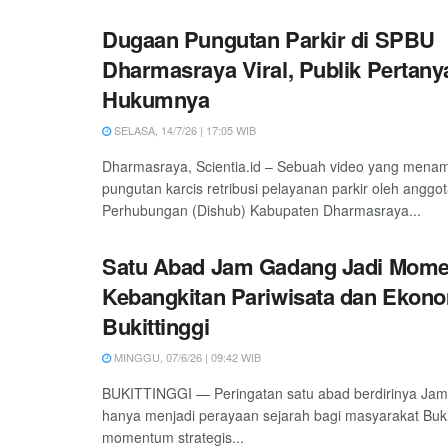
Dugaan Pungutan Parkir di SPBU
Dharmasraya Viral, Publik Pertan
Hukumnya
SELASA, 14/7/26 | 17:05 WIB
Dharmasraya, Scientia.id – Sebuah video yang mena
pungutan karcis retribusi pelayanan parkir oleh anggo
Perhubungan (Dishub) Kabupaten Dharmasraya...
Satu Abad Jam Gadang Jadi Mom
Kebangkitan Pariwisata dan Ekono
Bukittinggi
MINGGU, 07/6/26 | 09:42 WIB
BUKITTINGGI — Peringatan satu abad berdirinya Jam
hanya menjadi perayaan sejarah bagi masyarakat Bukitt
momentum strategis...