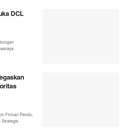
uka DCL
abungan
masraya
Tegaskan
ritas
 Jon Firman Pandu,
Strategis