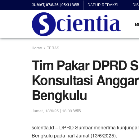
JUMAT, 07/8/26 | 05:31 WIB
DAPUR REDAKSI
DI
B
Home
TERAS
Tim Pakar DPRD Su
Konsultasi Angga
Bengkulu
Jumat, 13/6/25 | 18:09 WIB
scientia.id – DPRD Sumbar menerima kunjungan
Bengkulu pada hari Jumat (13/6/2025).