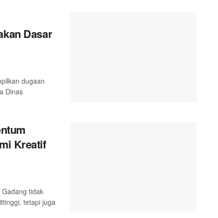
yakan Dasar
mpilkan dugaan
ta Dinas
entum
mi Kreatif
 Gadang tidak
inggi, tetapi juga