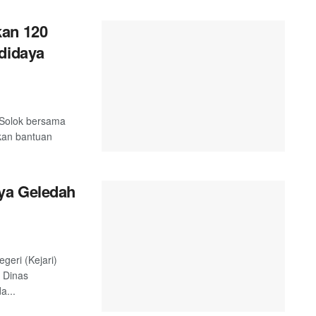
kan 120
didaya
 Solok bersama
kan bantuan
ya Geledah
geri (Kejari)
 Dinas
a...