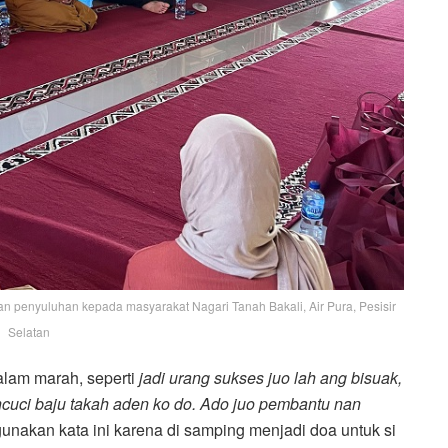
n penyuluhan kepada masyarakat Nagari Tanah Bakali, Air Pura, Pesisir
Selatan
alam marah, seperti
jadi urang sukses juo lah ang bisuak,
ncuci baju takah aden ko do. Ado juo pembantu nan
unakan kata ini karena di samping menjadi doa untuk si