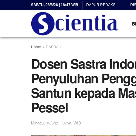
SABTU, 08/8/26 | 18:47 WIB
DAPUR REDAKSI
DI
B
Home
DAERAH
Dosen Sastra Indo
Penyuluhan Peng
Santun kepada Mas
Pessel
Minggu, 18/5/25 | 07:43 WIB