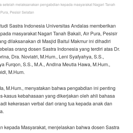
ama setelah melaksanakan pengabdian kepada masyarakat Nagari Tanah
r Pura, Pesisir Selatan
udi Sastra Indonesia Universitas Andalas memberikan
da masyarakat Nagari Tanah Bakali, Air Pura, Pesisir
g dilaksanakan di Masjid Baitul Makmur ini dihadiri
belas orang dosen Sastra Indonesia yang terdiri atas Dr.
brina, Dra. Noviatri, M.Hum., Leni Syafyahya, S.S.,
ya Furqon, S.S., M.A., Andina Meutia Hawa, M.Hum.,
idi, M.Hum.
nda, M.Hum., menyatakan bahwa pengabdian ini penting
us-kasus kebahasaan yang dikerjakan oleh ahli bahasa
jadi kekerasan verbal dari orang tua kepada anak dan
a.
ian kepada Masyarakat, menjelaskan bahwa dosen Sastra