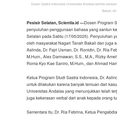
Dosen Sastra Indonesia Universitas Andalas berfoto bers
Bakali, Ai
Pesisir Selatan
, Scientia.id
—
Dosen Program St
penyuluhan penggunaan bahasa yang santun kepa
Selatan pada Sabtu (17/05/2025). Penyuluhan yan
oleh masyarakat Nagari Tanah Bakali dan juga se
Aslinda, Dr. Fajri Usman, Dr. Ronidin, Dr. Ria Fe
M.Hum., Alex Darmawan, S.S., M.A., Rizky Amel
Roma Kyo Kae Saniro, M.Hum., dan Ahmad Ham
Ketua Program Studi Sastra Indonesia, Dr. Asli
untuk dilakukan karena banyak temuan dari kas
Universitas Andalas yang menunjukkan telah ter
juga kekerasan verbal dari anak kepada orang tu
Sementara itu, Dr. Ria Febrina, Ketua Pengabd