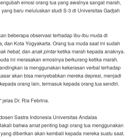
n mengubah emosi orang tua yang awalnya sangat marah,
 yang baru meluluskan studi S-3 di Universitas Gadjah
kan beberapa observasi terhadap ibu-ibu muda di
a, dan Kota Yogyakarta. Orang tua muda saat ini sudah
nak hebat,
dan
anak pintar
ketika marah kepada anaknya.
muda ini merasakan emosinya berkurang ketika marah.
dibandingkan ia menggunakan kekerasan verbal terhadap
 kasar akan bisa menyebabkan mereka depresi, menjadi
kepada orang lain, termasuk kepada orang tua sendiri.
” jelas Dr. Ria Febrina.
dosen Sastra Indonesia Universitas Andalas
akali bahwa amat penting bagi orang tua menggunakan
k yang diberikan akan kembali kepada mereka suatu saat.