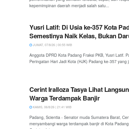
kepemimpinan daerah menjadi salah satu...
Yusri Latif: Di Usia ke-357 Kota Pa
Semestinya Naik Kelas, Bukan Daru
JUMAT, 07/8/26 | 00:55 WIB
Anggota DPRD Kota Padang Fraksi PKB, Yusri Latif. P
Peringatan Hari Jadi Kota (HJK) Padang ke-357 yang ja
Cerint Iralloza Tasya Lihat Langsu
Warga Terdampak Banjir
KAMIS, 06/8/26 | 21:41 WIB
Padang, Scientia - Senator muda Sumatera Barat, Ceri
menyambangi warga terdampak banjir di Kota Padang