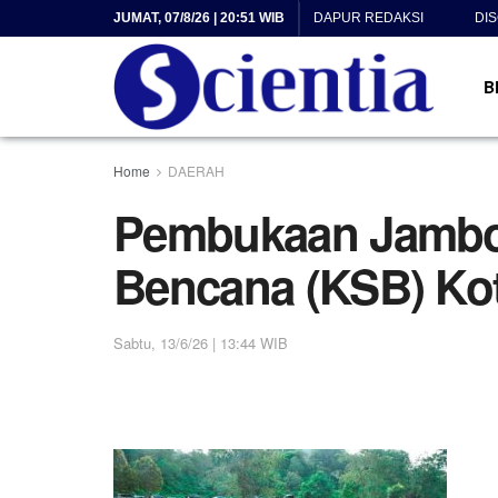
JUMAT, 07/8/26 | 20:51 WIB
DAPUR REDAKSI
DI
B
Home
DAERAH
Pembukaan Jambo
Bencana (KSB) Ko
Sabtu, 13/6/26 | 13:44 WIB