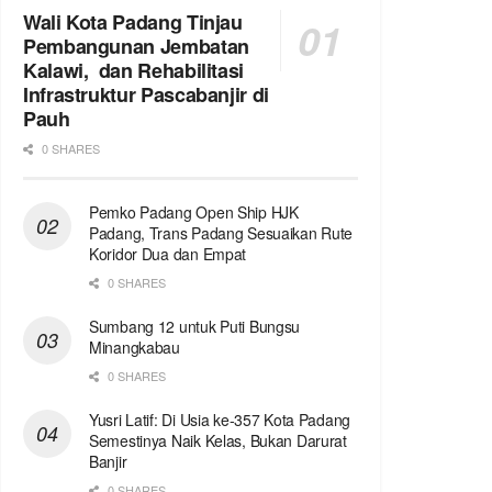
Wali Kota Padang Tinjau
Pembangunan Jembatan
Kalawi, dan Rehabilitasi
Infrastruktur Pascabanjir di
Pauh
0 SHARES
Pemko Padang Open Ship HJK
Padang, Trans Padang Sesuaikan Rute
Koridor Dua dan Empat
0 SHARES
Sumbang 12 untuk Puti Bungsu
Minangkabau
0 SHARES
Yusri Latif: Di Usia ke-357 Kota Padang
Semestinya Naik Kelas, Bukan Darurat
Banjir
0 SHARES