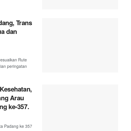
ang, Trans
ua dan
esuaikan Rute
ian peringatan
 Kesehatan,
ang Arau
ng ke-357.
ta Padang ke 357