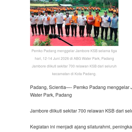
Pemko Padang menggelar Jambore KSB selama tiga
hari, 12-14 Juni 2026 di ABG Water Park, Padang
Jambore diikuti sekitar 700 relawan KSB dari seluruh
kecamatan di Kota Padang.
Padang, Scientia—- Pemko Padang menggelar Ja
Water Park, Padang
Jambore diikuti sekitar 700 relawan KSB dari s
Kegiatan ini menjadi ajang silaturahmi, peningka