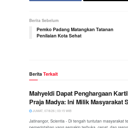
Berita Sebelum
Pemko Padang Matangkan Tatanan
Penilaian Kota Sehat
Berita
Terkait
Mahyeldi Dapat Penghargaan Kart
Praja Madya: Ini Milik Masyarakat
JUMAT, 07/8/26 | 03:15 WIB
Jatinangor, Scientia - Di tengah tuntutan masyarakat 
pemerintahan yang semakin terbuka, cepat, dan respon