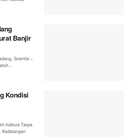
dang
rat Banjir
adang, Scientia –
tuh...
ng Kondisi
nt Iralloza Tasya
. Kedatangan