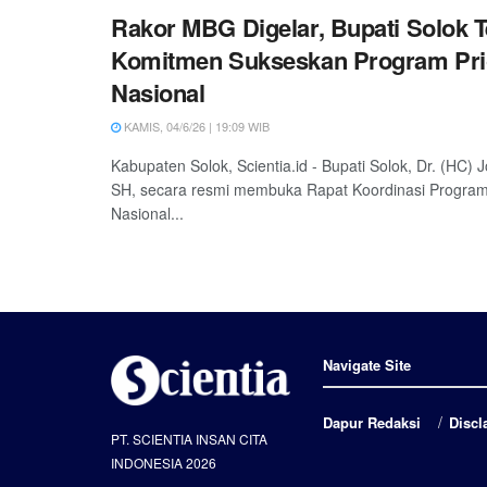
Rakor MBG Digelar, Bupati Solok 
Komitmen Sukseskan Program Prio
Nasional
KAMIS, 04/6/26 | 19:09 WIB
Kabupaten Solok, Scientia.id - Bupati Solok, Dr. (HC)
SH, secara resmi membuka Rapat Koordinasi Program 
Nasional...
Navigate Site
Dapur Redaksi
Discl
PT. SCIENTIA INSAN CITA
INDONESIA 2026