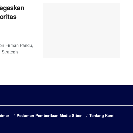
Tegaskan
ritas
 Jon Firman Pandu,
Strategis
aimer
Pedoman Pemberitaan Media Siber
Tentang Kami