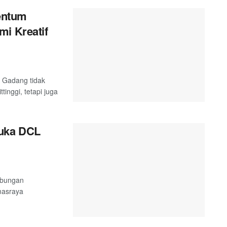
entum
mi Kreatif
 Gadang tidak
inggi, tetapi juga
uka DCL
abungan
masraya