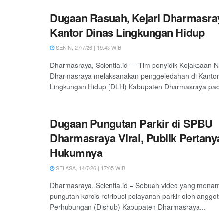
Dugaan Rasuah, Kejari Dharmasra
Kantor Dinas Lingkungan Hidup
SENIN, 27/7/26 | 19:43 WIB
Dharmasraya, Scientia.id — Tim penyidik Kejaksaan Ne
Dharmasraya melaksanakan penggeledahan di Kantor
Lingkungan Hidup (DLH) Kabupaten Dharmasraya pad
Dugaan Pungutan Parkir di SPBU
Dharmasraya Viral, Publik Pertan
Hukumnya
SELASA, 14/7/26 | 17:05 WIB
Dharmasraya, Scientia.id – Sebuah video yang mena
pungutan karcis retribusi pelayanan parkir oleh anggo
Perhubungan (Dishub) Kabupaten Dharmasraya...