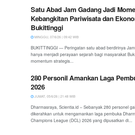
Satu Abad Jam Gadang Jadi Mom
Kebangkitan Pariwisata dan Ekono
Bukittinggi
MINGGU, 07/6/26 | 09:42 WIB
BUKITTINGGI — Peringatan satu abad berdirinya Jam
hanya menjadi perayaan sejarah bagi masyarakat Bukitt
momentum strategis...
280 Personil Amankan Laga Pemb
2026
JUMAT, 05/6/26 | 21:48 WIB
Dharmasraya, Scientia.id – Sebanyak 280 personel g
dikerahkan untuk mengamankan laga pembuka Dhar
Champions League (DCL) 2026 yang dipusatkan di...