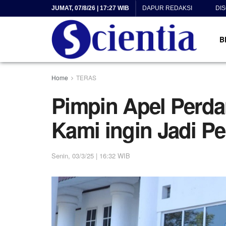
JUMAT, 07/8/26 | 17:27 WIB
DAPUR REDAKSI
DI
B
Home
TERAS
Pimpin Apel Perda
Kami ingin Jadi P
Senin, 03/3/25 | 16:32 WIB