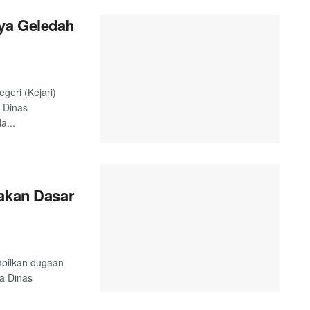
ya Geledah
geri (Kejari)
 Dinas
a...
yakan Dasar
mpilkan dugaan
ta Dinas