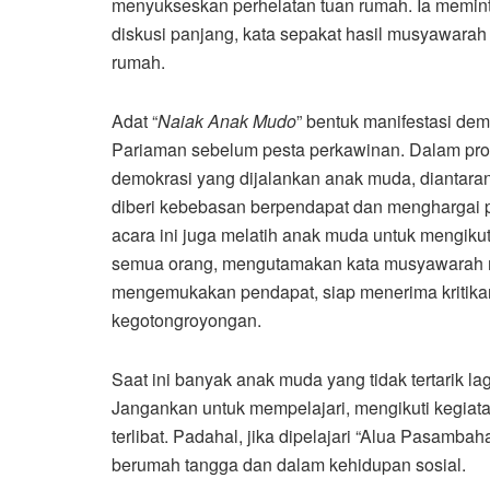
menyukseskan perhelatan tuan rumah. Ia memin
diskusi panjang, kata sepakat hasil musyawarah
rumah.
Adat “
Naiak Anak Mudo
” bentuk manifestasi d
Pariaman sebelum pesta perkawinan. Dalam pros
demokrasi yang dijalankan anak muda, diantar
diberi kebebasan berpendapat dan menghargai p
acara ini juga melatih anak muda untuk mengiku
semua orang, mengutamakan kata musyawarah m
mengemukakan pendapat, siap menerima kriti
kegotongroyongan.
Saat ini banyak anak muda yang tidak tertarik la
Jangankan untuk mempelajari, mengikuti kegiat
terlibat. Padahal, jika dipelajari “Alua Pasambah
berumah tangga dan dalam kehidupan sosial.