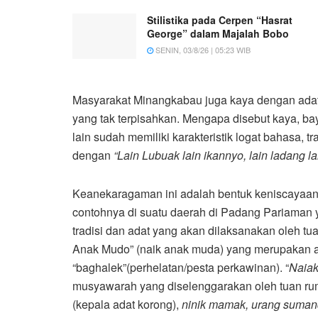
Stilistika pada Cerpen “Hasrat
George” dalam Majalah Bobo
SENIN, 03/8/26 | 05:23 WIB
Masyarakat Minangkabau juga kaya dengan adat
yang tak terpisahkan. Mengapa disebut kaya, bay
lain sudah memiliki karakteristik logat bahasa, tr
dengan
“Lain Lubuak lain ikannyo, lain ladang lai
Keanekaragaman ini adalah bentuk keniscayaan 
contohnya di suatu daerah di Padang Pariaman
tradisi dan adat yang akan dilaksanakan oleh t
Anak Mudo” (naik anak muda) yang merupakan ad
“baghalek”(perhelatan/pesta perkawinan). “
Naia
musyawarah yang diselenggarakan oleh tuan ru
(kepala adat korong),
ninik mamak, urang suma