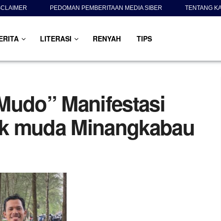
SCLAIMER
PEDOMAN PEMBERITAAN MEDIA SIBER
TENTANG K
ERITA
LITERASI
RENYAH
TIPS
Mudo” Manifestasi
ak muda Minangkabau