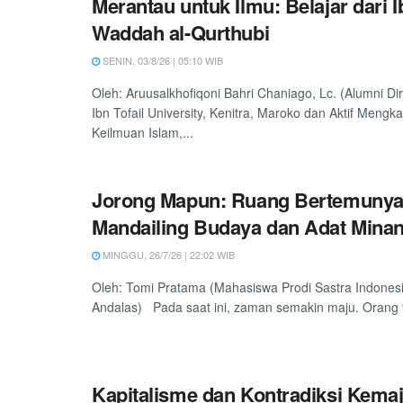
Merantau untuk Ilmu: Belajar dari 
Waddah al-Qurthubi
SENIN, 03/8/26 | 05:10 WIB
Oleh: Aruusalkhofiqoni Bahri Chaniago, Lc. (Alumni Dir
Ibn Tofail University, Kenitra, Maroko dan Aktif Mengkaj
Keilmuan Islam,...
Jorong Mapun: Ruang Bertemuny
Mandailing Budaya dan Adat Mina
MINGGU, 26/7/26 | 22:02 WIB
Oleh: Tomi Pratama (Mahasiswa Prodi Sastra Indonesi
Andalas) Pada saat ini, zaman semakin maju. Orang t
Kapitalisme dan Kontradiksi Kema