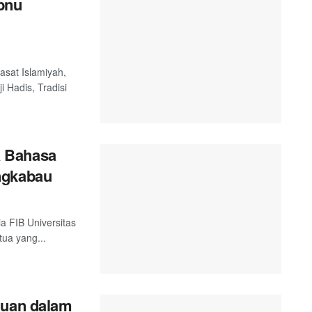
Ibnu
asat Islamiyah,
i Hadis, Tradisi
a Bahasa
ngkabau
a FIB Universitas
ua yang...
juan dalam