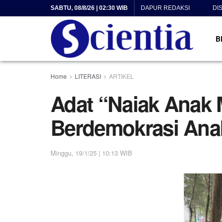
SABTU, 08/8/26 | 02:30 WIB
DAPUR REDAKSI
DI
B
Home
LITERASI
ARTIKEL
Adat “Naiak Anak 
Berdemokrasi An
Minggu, 19/1/25 | 10:13 WIB