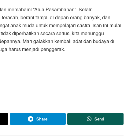
i dan memahami “Alua Pasambahan”. Selain
uga terasah, berani tampil di depan orang banyak, dan
gat anak muda untuk mempelajari sastra lisan ini mulai
i tidak diperhatikan secara serius, kita menunggu
epannya. Mari galakkan kembali adat dan budaya di
juga harus menjadi penggerak.
Share
Send