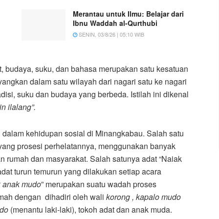
Merantau untuk Ilmu: Belajar dari
Ibnu Waddah al-Qurthubi
SENIN, 03/8/26 | 05:10 WIB
, budaya, suku, dan bahasa merupakan satu kesatuan
angkan dalam satu wilayah dari nagari satu ke nagari
adisi, suku dan budaya yang berbeda. Istilah ini dikenal
n ilalang”.
dalam kehidupan sosial di Minangkabau. Salah satu
 yang prosesi perhelatannya, menggunakan banyak
uan rumah dan masyarakat. Salah satunya adat “Naiak
at turun temurun yang dilakukan setiap acara
k anak mudo
” merupakan suatu wadah proses
mah dengan dihadiri oleh wali
korong , kapalo mudo
ndo
(menantu laki-laki), tokoh adat dan anak muda.