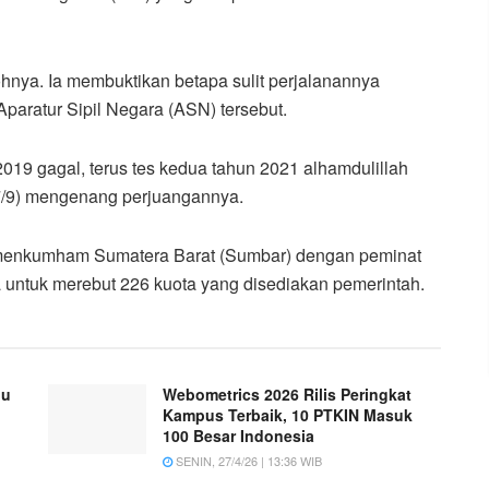
nya. Ia membuktikan betapa sulit perjalanannya
aratur Sipil Negara (ASN) tersebut.
2019 gagal, terus tes kedua tahun 2021 alhamdulillah
7/9) mengenang perjuangannya.
 Kemenkumham Sumatera Barat (Sumbar) dengan peminat
ya untuk merebut 226 kuota yang disediakan pemerintah.
bu
Webometrics 2026 Rilis Peringkat
Kampus Terbaik, 10 PTKIN Masuk
100 Besar Indonesia
SENIN, 27/4/26 | 13:36 WIB