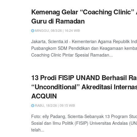
Kemenag Gelar “Coaching Clinic” 
Guru di Ramadan
MINGGU, 08/3/26 | 16:24 WIB
Jakarta, Scientia.id - Kementerian Agama Republik Ind
Pusbangkom SDM Pendidikan dan Keagamaan kembal
Coaching Clinic Pintar Spesial Ramadan...
13 Prodi FISIP UNAND Berhasil Ra
“Unconditional” Akreditasi Interna
ACQUIN
RABU, 18/2/26 | 09:15 WIB
Foto: elly Padang, Scientia-Sebanyak 13 Program Studi
Sosial dan Ilmu Politik (FISIP) Universitas Andalas (
telah...