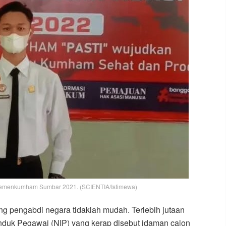
emenkumham Sumbar 2021. (SCIENTIA/Istimewa)
g pengabdi negara tidaklah mudah. Terlebih jutaan
 Induk Pegawai (NIP) yang kerap disebut idaman calon