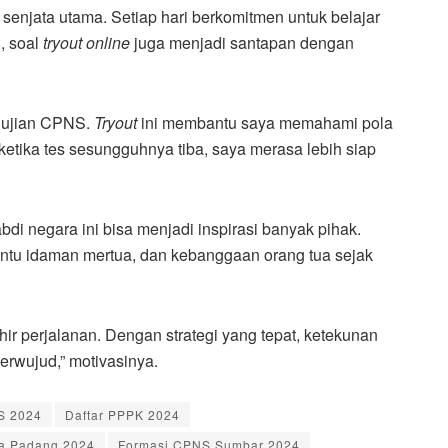
njata utama. Setiap hari berkomitmen untuk belajar
u, soal
tryout online
juga menjadi santapan dengan
i ujian CPNS.
Tryout
ini membantu saya memahami pola
tika tes sesungguhnya tiba, saya merasa lebih siap
bdi negara ini bisa menjadi inspirasi banyak pihak.
ntu idaman mertua, dan kebanggaan orang tua sejak
ir perjalanan. Dengan strategi yang tepat, ketekunan
erwujud,” motivasinya.
S 2024
Daftar PPPK 2024
a Padang 2024
Formasi CPNS Sumbar 2024