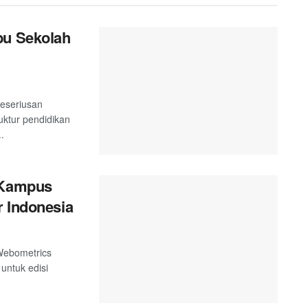
bu Sekolah
keseriusan
ktur pendidikan
.
t Kampus
r Indonesia
 Webometrics
 untuk edisi