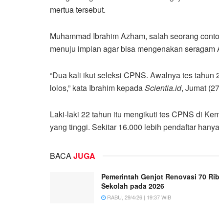
mertua tersebut.
Muhammad Ibrahim Azham, salah seorang contoh
menuju impian agar bisa mengenakan seragam Ap
“Dua kali ikut seleksi CPNS. Awalnya tes tahun 
lolos,” kata Ibrahim kepada
Scientia.id
, Jumat (2
Laki-laki 22 tahun itu mengikuti tes CPNS di
yang tinggi. Sekitar 16.000 lebih pendaftar han
BACA
JUGA
Pemerintah Genjot Renovasi 70 Ri
Sekolah pada 2026
RABU, 29/4/26 | 19:37 WIB