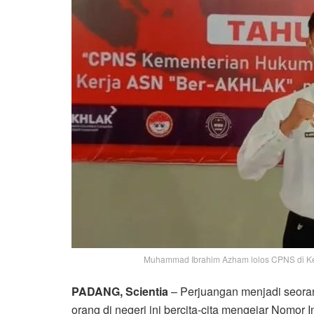
Muhammad Ibrahim Azham lolos CPNS di K
PADANG, Scientia
– Perjuangan menjadi seoran
orang di negeri ini bercita-cita mengejar Nomor