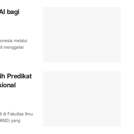
AI bagi
onesia melalui
i menggelar
ih Predikat
sional
 di Fakultas Ilmu
UNAND) yang