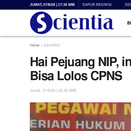
JUMAT, 07/8/26 | 17:36 WIB
DAPUR REDAKSI
DI
B
Home
EDUKASI
Hai Pejuang NIP, in
Bisa Lolos CPNS
Jumat, 27/9/24 | 22:32 WIB