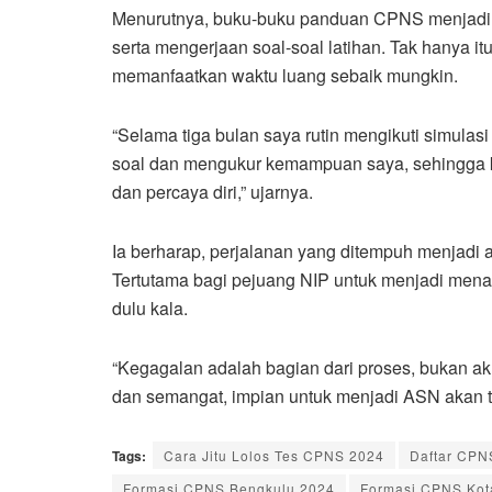
Menurutnya, buku-buku panduan CPNS menjadi se
serta mengerjaan soal-soal latihan. Tak hanya it
memanfaatkan waktu luang sebaik mungkin.
“Selama tiga bulan saya rutin mengikuti simulas
soal dan mengukur kemampuan saya, sehingga ke
dan percaya diri,” ujarnya.
Ia berharap, perjalanan yang ditempuh menjadi a
Tertutama bagi pejuang NIP untuk menjadi mena
dulu kala.
“Kegagalan adalah bagian dari proses, bukan akh
dan semangat, impian untuk menjadi ASN akan t
Tags:
Cara Jitu Lolos Tes CPNS 2024
Daftar CPN
Formasi CPNS Bengkulu 2024
Formasi CPNS Kot