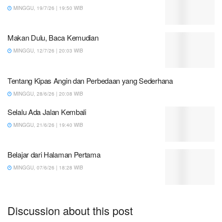
MINGGU, 19/7/26 | 19:50 WIB
Makan Dulu, Baca Kemudian
MINGGU, 12/7/26 | 20:03 WIB
Tentang Kipas Angin dan Perbedaan yang Sederhana
MINGGU, 28/6/26 | 20:08 WIB
Selalu Ada Jalan Kembali
MINGGU, 21/6/26 | 19:40 WIB
Belajar dari Halaman Pertama
MINGGU, 07/6/26 | 18:28 WIB
Discussion about this post