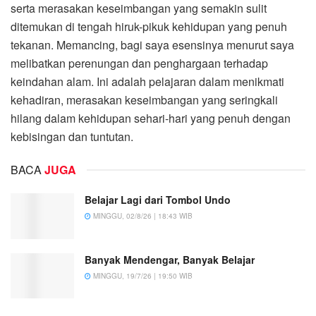
serta merasakan keseimbangan yang semakin sulit
ditemukan di tengah hiruk-pikuk kehidupan yang penuh
tekanan. Memancing, bagi saya esensinya menurut saya
melibatkan perenungan dan penghargaan terhadap
keindahan alam. Ini adalah pelajaran dalam menikmati
kehadiran, merasakan keseimbangan yang seringkali
hilang dalam kehidupan sehari-hari yang penuh dengan
kebisingan dan tuntutan.
BACA
JUGA
Belajar Lagi dari Tombol Undo
MINGGU, 02/8/26 | 18:43 WIB
Banyak Mendengar, Banyak Belajar
MINGGU, 19/7/26 | 19:50 WIB