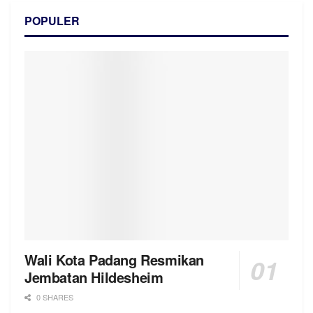
POPULER
Wali Kota Padang Resmikan
Jembatan Hildesheim
0 SHARES