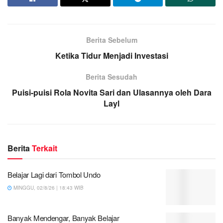
Berita Sebelum
Ketika Tidur Menjadi Investasi
Berita Sesudah
Puisi-puisi Rola Novita Sari dan Ulasannya oleh Dara
Layl
Berita
Terkait
Belajar Lagi dari Tombol Undo
MINGGU, 02/8/26 | 18:43 WIB
Banyak Mendengar, Banyak Belajar