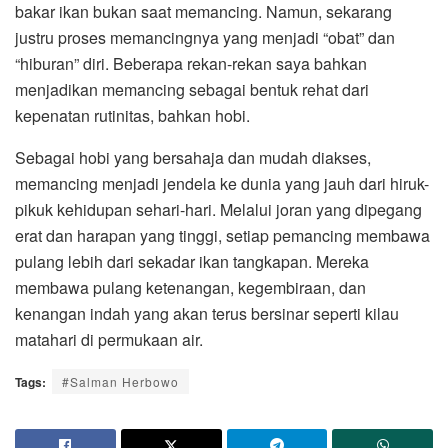
bakar ikan bukan saat memancing. Namun, sekarang
justru proses memancingnya yang menjadi “obat” dan
“hiburan” diri. Beberapa rekan-rekan saya bahkan
menjadikan memancing sebagai bentuk rehat dari
kepenatan rutinitas, bahkan hobi.
Sebagai hobi yang bersahaja dan mudah diakses,
memancing menjadi jendela ke dunia yang jauh dari hiruk-
pikuk kehidupan sehari-hari. Melalui joran yang dipegang
erat dan harapan yang tinggi, setiap pemancing membawa
pulang lebih dari sekadar ikan tangkapan. Mereka
membawa pulang ketenangan, kegembiraan, dan
kenangan indah yang akan terus bersinar seperti kilau
matahari di permukaan air.
Tags:
#Salman Herbowo