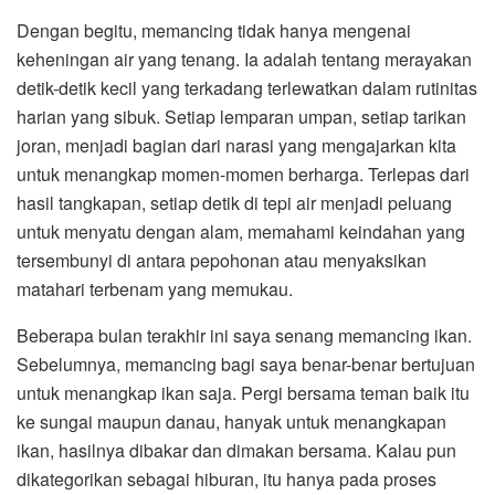
Dengan begitu, memancing tidak hanya mengenai
keheningan air yang tenang. Ia adalah tentang merayakan
detik-detik kecil yang terkadang terlewatkan dalam rutinitas
harian yang sibuk. Setiap lemparan umpan, setiap tarikan
joran, menjadi bagian dari narasi yang mengajarkan kita
untuk menangkap momen-momen berharga. Terlepas dari
hasil tangkapan, setiap detik di tepi air menjadi peluang
untuk menyatu dengan alam, memahami keindahan yang
tersembunyi di antara pepohonan atau menyaksikan
matahari terbenam yang memukau.
Beberapa bulan terakhir ini saya senang memancing ikan.
Sebelumnya, memancing bagi saya benar-benar bertujuan
untuk menangkap ikan saja. Pergi bersama teman baik itu
ke sungai maupun danau, hanyak untuk menangkapan
ikan, hasilnya dibakar dan dimakan bersama. Kalau pun
dikategorikan sebagai hiburan, itu hanya pada proses