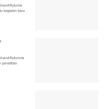
 Unand/Kolumis
tu kegiatan baru
r
 Unand/Kolumnis
 penelitian