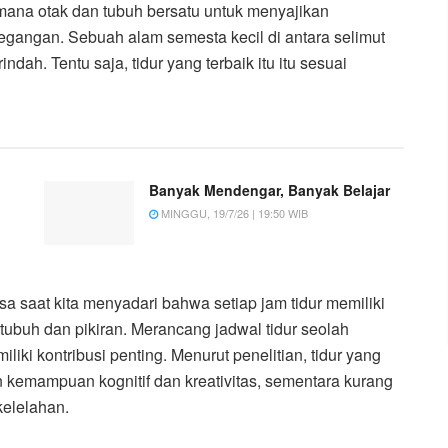
mana otak dan tubuh bersatu untuk menyajikan
etegangan. Sebuah alam semesta kecil di antara selimut
dah. Tentu saja, tidur yang terbaik itu itu sesuai
Banyak Mendengar, Banyak Belajar
MINGGU, 19/7/26 | 19:50 WIB
sa saat kita menyadari bahwa setiap jam tidur memiliki
ubuh dan pikiran. Merancang jadwal tidur seolah
iki kontribusi penting. Menurut penelitian, tidur yang
kemampuan kognitif dan kreativitas, sementara kurang
kelelahan.