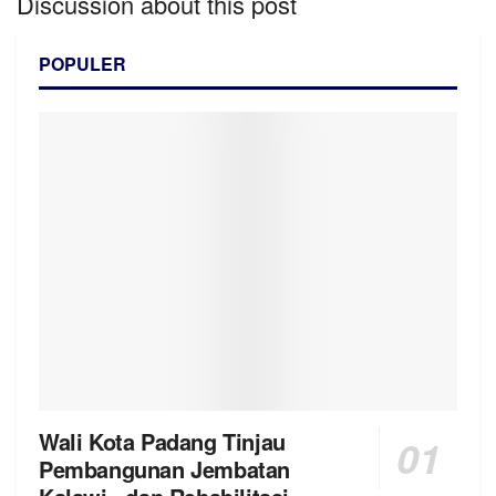
Discussion about this post
POPULER
Wali Kota Padang Tinjau
Pembangunan Jembatan