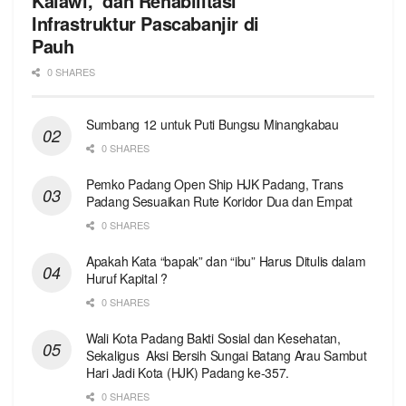
Kalawi, dan Rehabilitasi
Infrastruktur Pascabanjir di
Pauh
0 SHARES
Sumbang 12 untuk Puti Bungsu Minangkabau
0 SHARES
Pemko Padang Open Ship HJK Padang, Trans
Padang Sesuaikan Rute Koridor Dua dan Empat
0 SHARES
Apakah Kata “bapak” dan “ibu” Harus Ditulis dalam
Huruf Kapital ?
0 SHARES
Wali Kota Padang Bakti Sosial dan Kesehatan,
Sekaligus Aksi Bersih Sungai Batang Arau Sambut
Hari Jadi Kota (HJK) Padang ke-357.
0 SHARES