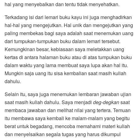
hal yang menyebalkan dan tentu tidak menyehatkan.
Terkadang isi dari lemari buku kayu ini juga menghadirkan
hal-hal yang mengejutkan. Hal unik dan mengejutkan yang
paling membekas bagi saya adalah saat menemukan uang
dari tumpukan-tumpukan buku dalam lemari tersebut.
Kemungkinan besar, kebiasaan saya meletakkan uang
kertas di antara halaman buku atau di atas tumpukan buku
dalam waktu yang lama membuat saya lupa akan hal itu.
Mungkin saja uang itu sisa kembalian saat masih kuliah
dahulu.
Selain itu, saya juga menemukan lembaran jawaban ujian
saat masih kuliah dahulu. Saya menjadi
deg-degkan
saat
membaca jawaban dan melihat nilai yang tertera. Temuan
itu membawa saya kembali ke malam-malam yang begitu
berat untuk begadang, mencoba memahami materi kuliah
dan menyelsaikan segala tugas yang harus dikumpul