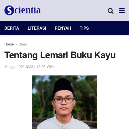
BERITA
LITERASI
RENYAH
TIPS
Home
Unes
Tentang Lemari Buku Kayu
Minggu, 29/10/23 | 12:06 WIB