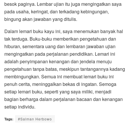
besok paginya. Lembar ujian itu juga mengingatkan saya
pada usaha, keringat, dan terkadang kebingungan,
bingung akan jawaban yang ditulis.
Dalam lemari buku kayu ini, saya menemukan banyak hal
tak terduga. Buku-buku memberikan pengetahuan dan
hiburan, sementara uang dan lembaran jawaban ujian
mengingatkan pada perjalanan pendidikan. Lemari ini
adalah penyimpanan kenangan dan jendela menuju
pengetahuan tanpa batas, meskipun tantangannya kadang
membingungkan. Semua ini membuat lemari buku ini
penuh cerita, meninggalkan bekas di ingatan. Semoga
setiap lemari buku, seperti yang saya miliki, menjadi
bagian berharga dalam perjalanan bacaan dan kenangan
setiap individu.
Tags:
#Salman Herbowo