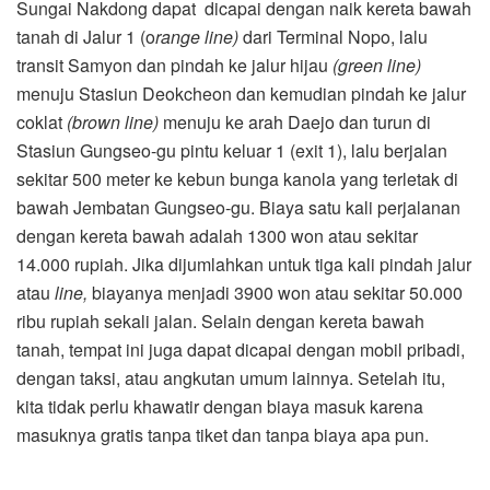
Sungai Nakdong dapat dicapai dengan naik kereta bawah
tanah di Jalur 1 (o
range line)
dari Terminal Nopo, lalu
transit Samyon dan pindah ke jalur hijau
(green line)
menuju Stasiun Deokcheon dan kemudian pindah ke jalur
coklat
(brown line)
menuju ke arah Daejo dan turun di
Stasiun Gungseo-gu pintu keluar 1 (exit 1), lalu berjalan
sekitar 500 meter ke kebun bunga kanola yang terletak di
bawah Jembatan Gungseo-gu. Biaya satu kali perjalanan
dengan kereta bawah adalah 1300 won atau sekitar
14.000 rupiah. Jika dijumlahkan untuk tiga kali pindah jalur
atau
line,
biayanya menjadi 3900 won atau sekitar 50.000
ribu rupiah sekali jalan. Selain dengan kereta bawah
tanah, tempat ini juga dapat dicapai dengan mobil pribadi,
dengan taksi, atau angkutan umum lainnya. Setelah itu,
kita tidak perlu khawatir dengan biaya masuk karena
masuknya gratis tanpa tiket dan tanpa biaya apa pun.