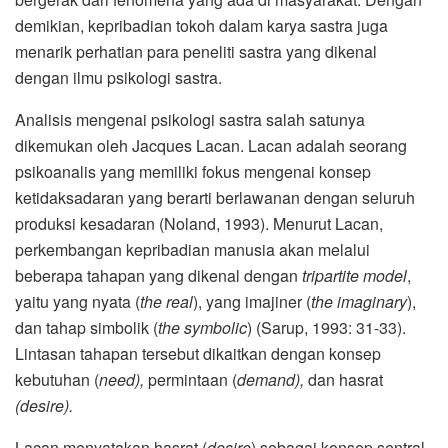
demikian, kepribadian tokoh dalam karya sastra juga
menarik perhatian para peneliti sastra yang dikenal
dengan ilmu psikologi sastra.
Analisis mengenai psikologi sastra salah satunya
dikemukan oleh Jacques Lacan. Lacan adalah seorang
psikoanalis yang memiliki fokus mengenai konsep
ketidaksadaran yang berarti berlawanan dengan seluruh
produksi kesadaran (Noland, 1993). Menurut Lacan,
perkembangan kepribadian manusia akan melalui
beberapa tahapan yang dikenal dengan
tripartite model
,
yaitu yang nyata (
the real
), yang imajiner (
the imaginary
),
dan tahap simbolik (
the symbolic
) (Sarup, 1993: 31-33).
Lintasan tahapan tersebut dikaitkan dengan konsep
kebutuhan (
need),
permintaan (
demand),
dan hasrat
(desire).
Lacan menyatakan hasrat (
desire
) sebagai konsep sentral