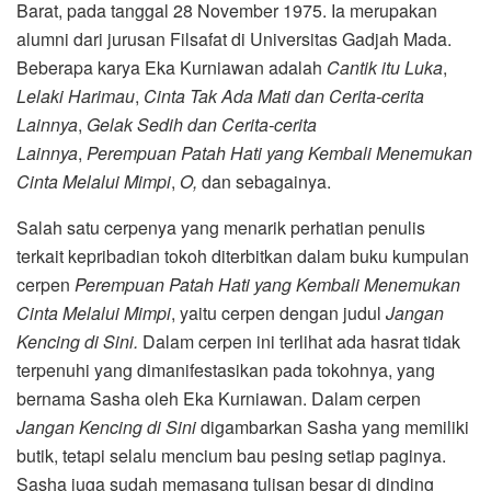
Barat, pada tanggal 28 November 1975. Ia merupakan
alumni dari jurusan Filsafat di Universitas Gadjah Mada.
Beberapa karya Eka Kurniawan adalah
Cantik itu Luka
,
Lelaki Harimau
,
Cinta Tak Ada Mati dan Cerita-cerita
Lainnya
,
Gelak Sedih dan Cerita-cerita
Lainnya
,
Perempuan Patah Hati yang Kembali Menemukan
Cinta Melalui Mimpi
,
O,
dan sebagainya.
Salah satu cerpenya yang menarik perhatian penulis
terkait kepribadian tokoh diterbitkan dalam buku kumpulan
cerpen
Perempuan Patah Hati yang Kembali Menemukan
Cinta Melalui Mimpi
, yaitu cerpen dengan judul
Jangan
Kencing di Sini
.
Dalam cerpen ini terlihat
ada hasrat tidak
terpenuhi yang dimanifestasikan pada tokohnya, yang
bernama Sasha oleh Eka Kurniawan. Dalam cerpen
Jangan Kencing di Sini
digambarkan Sasha yang memiliki
butik, tetapi selalu mencium bau pesing setiap paginya.
Sasha juga sudah memasang tulisan besar di dinding