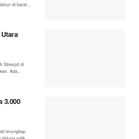
ahun di barat...
 Utara
 Silverpit di
wan. Ada...
a 3.000
ali terungkap.
diduga milik