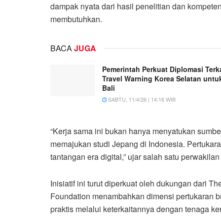
dampak nyata dari hasil penelitian dan kompet
membutuhkan.
BACA
JUGA
Pemerintah Perkuat Diplomasi Terka
Travel Warning Korea Selatan untu
Bali
SABTU, 11/4/26 | 14:16 WIB
“Kerja sama ini bukan hanya menyatukan sumber
memajukan studi Jepang di Indonesia. Pertukar
tantangan era digital,” ujar salah satu perwakil
Inisiatif ini turut diperkuat oleh dukungan dar
Foundation menambahkan dimensi pertukaran b
praktis melalui keterkaitannya dengan tenaga ke