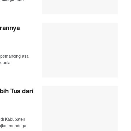
urannya
g pemancing asal
 dunia
ih Tua dari
g di Kabupaten
 kajian menduga