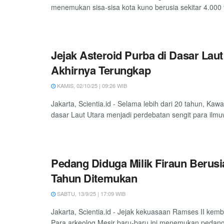
menemukan sisa-sisa kota kuno berusia sekitar 4.000 t
Jejak Asteroid Purba di Dasar Laut
Akhirnya Terungkap
KAMIS, 02/10/25 | 09:26 WIB
Jakarta, Scientia.id - Selama lebih dari 20 tahun, Kawah
dasar Laut Utara menjadi perdebatan sengit para ilmu
Pedang Diduga Milik Firaun Berusi
Tahun Ditemukan
SABTU, 13/9/25 | 17:09 WIB
Jakarta, Scientia.id - Jejak kekuasaan Ramses II kemb
Para arkeolog Mesir baru-baru ini menemukan pedang 