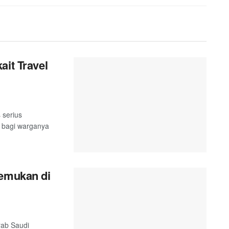
ait Travel
 serius
n bagi warganya
temukan di
Arab Saudi