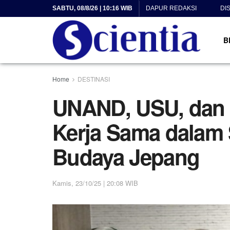
SABTU, 08/8/26 | 10:16 WIB
DAPUR REDAKSI
DI
B
Home
DESTINASI
UNAND, USU, dan
Kerja Sama dalam 
Budaya Jepang
Kamis, 23/10/25 | 20:08 WIB