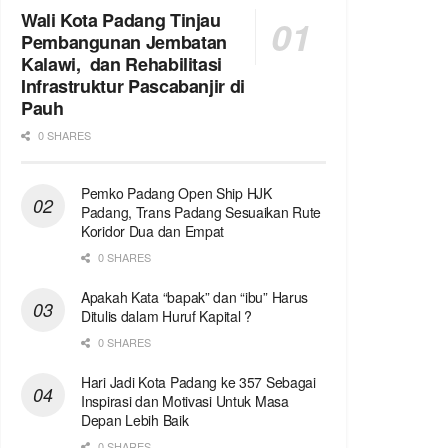
Wali Kota Padang Tinjau
Pembangunan Jembatan
Kalawi, dan Rehabilitasi
Infrastruktur Pascabanjir di
Pauh
0 SHARES
Pemko Padang Open Ship HJK
Padang, Trans Padang Sesuaikan Rute
Koridor Dua dan Empat
0 SHARES
Apakah Kata “bapak” dan “ibu” Harus
Ditulis dalam Huruf Kapital ?
0 SHARES
Hari Jadi Kota Padang ke 357 Sebagai
Inspirasi dan Motivasi Untuk Masa
Depan Lebih Baik
0 SHARES