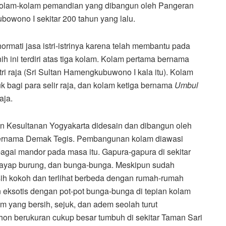
 kolam-kolam pemandian yang dibangun oleh Pangeran
owono I sekitar 200 tahun yang lalu.
ormati jasa istri-istrinya karena telah membantu pada
 ini terdiri atas tiga kolam. Kolam pertama bernama
ri raja (Sri Sultan Hamengkubuwono I kala itu). Kolam
k bagi para selir raja, dan kolam ketiga bernama
Umbul
aja.
ton Kesultanan Yogyakarta didesain dan dibangun oleh
 bernama Demak Tegis. Pembangunan kolam diawasi
agai mandor pada masa itu. Gapura-gapura di sekitar
 sayap burung, dan bunga-bunga. Meskipun sudah
asih kokoh dan terlihat berbeda dengan rumah-rumah
 eksotis dengan pot-pot bunga-bunga di tepian kolam
m yang bersih, sejuk, dan adem seolah turut
on berukuran cukup besar tumbuh di sekitar Taman Sari