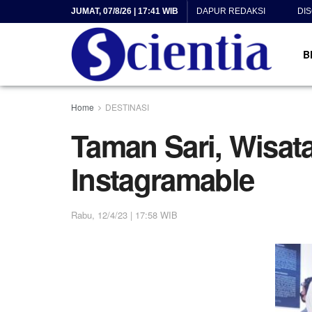
JUMAT, 07/8/26 | 17:41 WIB
DAPUR REDAKSI
DI
B
Home
DESTINASI
Taman Sari, Wisat
Instagramable
Rabu, 12/4/23 | 17:58 WIB