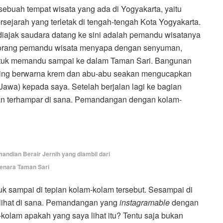
n sebuah tempat wisata yang ada di Yogyakarta, yaitu
sejarah yang terletak di tengah-tengah Kota Yogyakarta.
diajak saudara datang ke sini adalah pemandu wisatanya
a orang pemandu wisata menyapa dengan senyuman,
tuk memandu sampai ke dalam Taman Sari. Bangunan
inding berwarna krem dan abu-abu seakan mengucapkan
awa) kepada saya. Setelah berjalan lagi ke bagian
n terhampar di sana. Pemandangan dengan kolam-
ndian Berair Jernih yang diambil dari
enara Taman Sari
k sampai di tepian kolam-kolam tersebut. Sesampai di
rlihat di sana. Pemandangan yang
instagramable
dengan
m-kolam apakah yang saya lihat itu? Tentu saja bukan