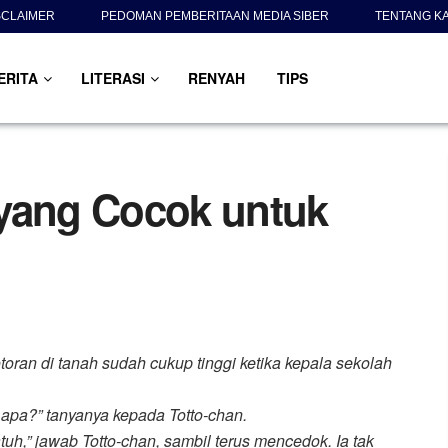
SCLAIMER
PEDOMAN PEMBERITAAN MEDIA SIBER
TENTANG K
ERITA
LITERASI
RENYAH
TIPS
 yang Cocok untuk
oran di tanah sudah cukup tinggi ketika kepala sekolah
apa?” tanyanya kepada Totto-chan.
uh,” jawab Totto-chan, sambil terus mencedok. Ia tak