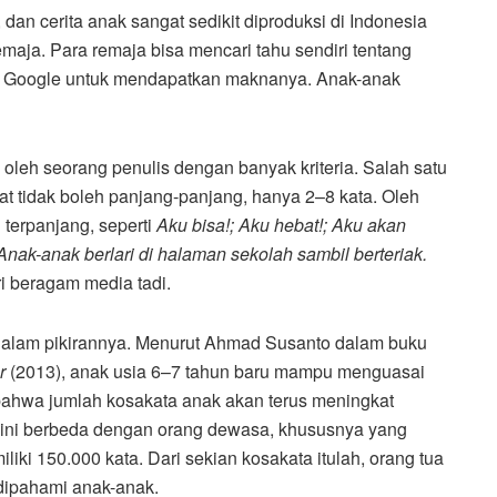
dan cerita anak sangat sedikit diproduksi di Indonesia
remaja. Para remaja bisa mencari tahu sendiri tentang
 Google untuk mendapatkan maknanya. Anak-anak
is oleh seorang penulis dengan banyak kriteria. Salah satu
mat tidak boleh panjang-panjang, hanya 2–8 kata. Oleh
 terpanjang, seperti
Aku bisa!; Aku hebat!; Aku akan
Anak-anak berlari di halaman sekolah sambil berteriak.
i beragam media tadi.
dalam pikirannya. Menurut Ahmad Susanto dalam buku
ar
(2013), anak usia 6–7 tahun baru mampu menguasai
 bahwa jumlah kosakata anak akan terus meningkat
l ini berbeda dengan orang dewasa, khususnya yang
liki 150.000 kata. Dari sekian kosakata itulah, orang tua
 dipahami anak-anak.