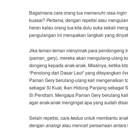
Bagaimana cara orang tua memenuhi rasa ingin 
kuasai?
Pertama,
dengan repetisi atau mengulan
heran kalau orang tua kita dulu suka sekali m
pengulangan ini merupakan langkah yang dinya
Jika teman-teman menyimak para pendongeng In
(paman_gery), mereka akan mengulang-ulang ka
dongeng kepada anak-anak. Misalnya, ketika k
“Penolong dari Dasar Laut” yang ditayangkan
liv
Paman Gery berulang-ulang kali mengenalkan toko
sebagai Si Kuat, Ikan Hidung Panjang sebagai S
Si Pendiam. Mengapa Paman Gery berulang kali
agar anak-anak mengingat apa yang sudah disa
Selain repetisi, cara
kedua
untuk membantu anak
dengan
analogi
atau mencari persamaan antara