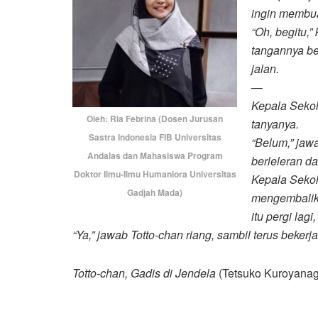
ingin membu
“Oh, begitu,”
tangannya ber
jalan.
—
Kepala Seko
Oleh: Ria Febrina (Dosen Jurusan
tanyanya.
Sastra Indonesia FIB Universitas
“Belum,” jaw
Andalas dan Mahasiswa Program
berleleran d
Doktor Ilmu-Ilmu Humaniora Universitas
Kepala Sekol
Gadjah Mada)
mengembalika
itu pergi lag
“Ya,” jawab Totto-chan riang, sambil terus bekerja
Totto-chan, Gadis di Jendela
(Tetsuko Kuroyanag