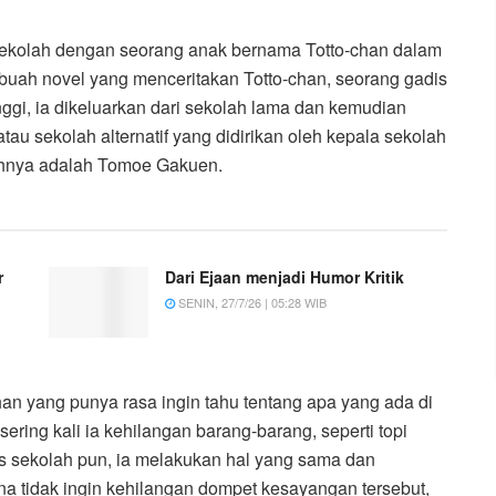
sekolah dengan seorang anak bernama Totto-chan dalam
 sebuah novel yang menceritakan Totto-chan, seorang gadis
inggi, ia dikeluarkan dari sekolah lama dan kemudian
u sekolah alternatif yang didirikan oleh kepala sekolah
hnya adalah Tomoe Gakuen.
r
Dari Ejaan menjadi Humor Kritik
SENIN, 27/7/26 | 05:28 WIB
chan yang punya rasa ingin tahu tentang apa yang ada di
ering kali ia kehilangan barang-barang, seperti topi
kus sekolah pun, ia melakukan hal yang sama dan
 tidak ingin kehilangan dompet kesayangan tersebut,