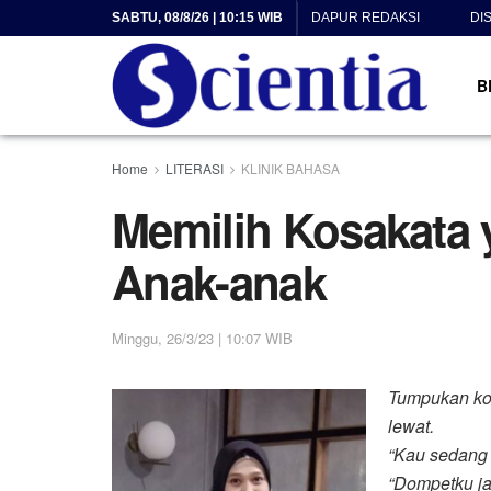
SABTU, 08/8/26 | 10:15 WIB
DAPUR REDAKSI
DI
B
Home
LITERASI
KLINIK BAHASA
Memilih Kosakata
Anak-anak
Minggu, 26/3/23 | 10:07 WIB
Tumpukan kot
lewat.
“Kau sedang 
“Dompetku jat