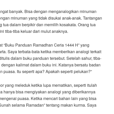
angat banyak. Bisa dengan menganalogikan minuman
engan minuman yang tidak disukai anak-anak. Tantangan
g tua dalam berpikir dan memilih kosakata. Orang tua
i tiba-tiba keluar dari mulut anaknya.
ihat “Buku Panduan Ramadhan Ceria 1444 H” yang
rta. Saya terbata-bata ketika memberikan analogi terkait
tulis dalam buku panduan tersebut. Setelah sahur, tiba-
g dengan kalimat dalam buku ini. Katanya bersatu badan
an puasa. Itu seperti apa? Apakah seperti pelukan?”
por yang meleduk ketika lupa mematikan, seperti itulah
a hanya bisa mengiyakan analogi yang diberikannya
 mengenai puasa. Ketika mencari bahan lain yang bisa
an Sunah selama Ramadan” tentang makan kurma. Saya