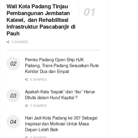
Wali Kota Padang Tinjau
Pembangunan Jembatan
Kalawi, dan Rehabilitasi
Infrastruktur Pascabanjir di
Pauh
0 SHARES
Pemko Padang Open Ship HJK
Padang, Trans Padang Sesuaikan Rute
Koridor Dua dan Empat
0 SHARES
Apakah Kata “bapak” dan “ibu” Harus
Ditulis dalam Huruf Kapital ?
0 SHARES
Hari Jadi Kota Padang ke 357 Sebagai
Inspirasi dan Motivasi Untuk Masa
Depan Lebih Baik
0 SHARES