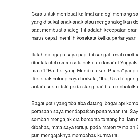
Cara untuk membuat kalimat analogi memang s
yang disukai anak-anak atau menganalogikan d
saat membuat analogi ini adalah kecepatan oran
harus cepat memilih kosakata ketika pertanyaan in
Itulah mengapa saya pagi ini sangat resah mel
dicetak oleh salah satu sekolah dasar di Yogyaka
materi “Hal-hal yang Membatalkan Puasa” yang di
tiba anak sulung saya berkata, “Ibu, Uda bingun
antara suami istri pada siang hari itu membatalk
Bagai petir yang tiba-tiba datang, bagai api kom
perasaan saya mendapatkan pertanyaan ini. Say
sembari mengajak dia bercerita tentang hal lain
dibahas, mata saya tertuju pada materi “Amal
pun mengajaknya membahas kurma ini.