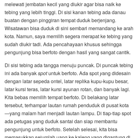
melewati jembatan kecil yang diukir agar bisa naik ke
tebing yang lebih tinggi. Di sisi kanan tebing ada danau
buatan dengan pinggiran tempat duduk berjenjang.
Wisatawan bisa duduk di sini sembari memandang ke arah
kota. Namun, saya memilih segera merapat ke tebing yang
sudah diukir tadi. Ada pencahayaan khusus sehingga
pengunjung bisa berfoto dengan hasil yang sangat cantik.
Di sisi tebing ada tangga menuju puncak. Di puncak tebing
ini ada banyak
spot
untuk berfoto. Ada spot
y
ang didesain
dengan latar sepeda ontel, latar replika kupu-kupu besar,
latar kursi teras, latar kursi ayunan rotan, dan banyak lagi.
Kita bebas memilih tempat berfoto. Di belakang latar
tersebut, terhampar lautan rumah penduduk di pusat kota
—yang malam hari menjadi lautan lampu. Di tiap-tiap spot
ada petugas yang duduk santai dan siap membantu
pengunjung untuk berfoto. Setelah selesai, kita bisa
memasukkan sejumlah uang ke kaleng yang digantung di