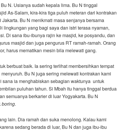
 Bu N. Usianya sudah kepala lima. Bu N tinggal
id As-Salam, kira-kira tiga puluh meteran dari kontrakan
 di Jakarta. Bu N menikmati masa senjanya bersama
 Di lingkungan yang bagi saya dan istri terasa nyaman,
sasi. Di sana ibu-ibunya rajin ke masjid, ke posyandu, dan
urus masjid dan juga pengurus RT ramah-ramah. Orang
tor, harus mematikan mesin bila melewati gang.
uk berbuat baik. Ia sering terlihat membersihkan tempat
menyuruh. Bu N juga sering melewati kontrakan kami
 Di sana ia menghabiskan sebagian waktunya untuk
bilan puluhan tahun. Si Mbah itu hanya tinggal berdua
n semuanya berkarier di luar Yogyakarta. Bu N
k
boring
.
ang lain. Dia ramah dan suka menolong. Kalau kami
arena sedang berada di luar, Bu N dan juga ibu-ibu