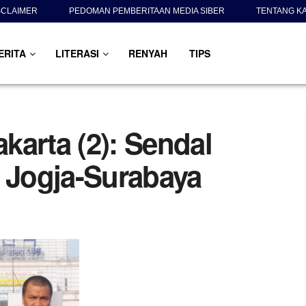
SCLAIMER
PEDOMAN PEMBERITAAN MEDIA SIBER
TENTANG K
ERITA
LITERASI
RENYAH
TIPS
karta (2): Sendal
a Jogja-Surabaya