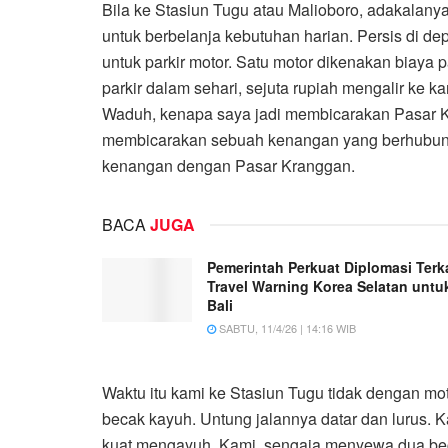
Bila ke Stasiun Tugu atau Malioboro, adakalany
untuk berbelanja kebutuhan harian. Persis di d
untuk parkir motor. Satu motor dikenakan biaya pa
parkir dalam sehari, sejuta rupiah mengalir ke k
Waduh, kenapa saya jadi membicarakan Pasar 
membicarakan sebuah kenangan yang berhubun
kenangan dengan Pasar Kranggan.
BACA
JUGA
Pemerintah Perkuat Diplomasi Terka
Travel Warning Korea Selatan untu
Bali
SABTU, 11/4/26 | 14:16 WIB
Waktu itu kami ke Stasiun Tugu tidak dengan mot
becak kayuh. Untung jalannya datar dan lurus. 
kuat mengayuh. Kami sengaja menyewa dua bec