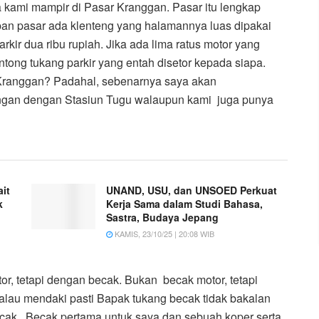
a kami mampir di Pasar Kranggan. Pasar itu lengkap
epan pasar ada klenteng yang halamannya luas dipakai
rkir dua ribu rupiah. Jika ada lima ratus motor yang
antong tukang parkir yang entah disetor kepada siapa.
Kranggan? Padahal, sebenarnya saya akan
gan dengan Stasiun Tugu walaupun kami juga punya
it
UNAND, USU, dan UNSOED Perkuat
k
Kerja Sama dalam Studi Bahasa,
Sastra, Budaya Jepang
KAMIS, 23/10/25 | 20:08 WIB
or, tetapi dengan becak. Bukan becak motor, tetapi
Kalau mendaki pasti Bapak tukang becak tidak bakalan
ak. Becak pertama untuk saya dan sebuah koper serta