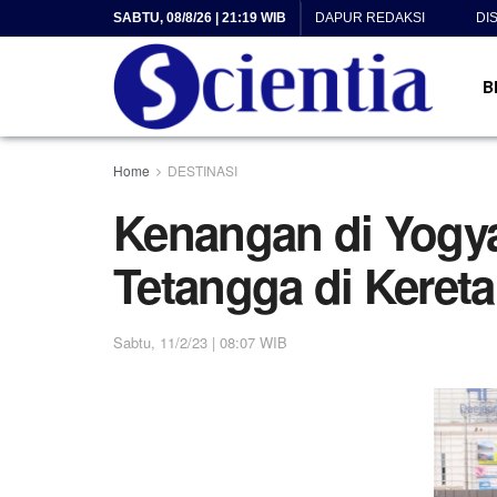
SABTU, 08/8/26 | 21:19 WIB
DAPUR REDAKSI
DI
B
Home
DESTINASI
Kenangan di Yogya
Tetangga di Keret
Sabtu, 11/2/23 | 08:07 WIB