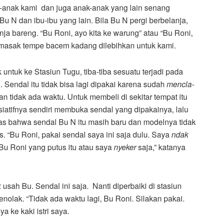
anak kami dan juga anak-anak yang lain senang
 N dan ibu-ibu yang lain. Bila Bu N pergi berbelanja,
nja bareng. “Bu Roni, ayo kita ke warung” atau “Bu Roni,
emasak tempe bacem kadang dilebihkan untuk kami.
ntuk ke Stasiun Tugu, tiba-tiba sesuatu terjadi pada
. Sendal itu tidak bisa lagi dipakai karena sudah
mencla-
n tidak ada waktu. Untuk membeli di sekitar tempat itu
siatifnya sendiri membuka sendal yang dipakainya, lalu
las bahwa sendal Bu N itu masih baru dan modelnya tidak
. “Bu Roni, pakai sendal saya ini saja dulu. Saya
ndak
 Bu Roni yang putus itu atau saya
nyeker
saja,” katanya
k
usah Bu. Sendal ini saja. Nanti diperbaiki di stasiun
 menolak. “Tidak ada waktu lagi, Bu Roni. Silakan pakai.
 ke kaki istri saya.