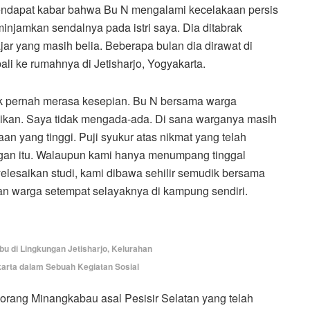
endapat kabar bahwa Bu N mengalami kecelakaan persis
injamkan sendalnya pada istri saya. Dia ditabrak
ar yang masih belia. Beberapa bulan dia dirawat di
ali ke rumahnya di Jetisharjo, Yogyakarta.
dak pernah merasa kesepian. Bu N bersama warga
ikan. Saya tidak mengada-ada. Di sana warganya masih
 yang tinggi. Puji syukur atas nikmat yang telah
ungan itu. Walaupun kami hanya menumpang tinggal
lesaikan studi, kami dibawa sehilir semudik bersama
 warga setempat selayaknya di kampung sendiri.
-ibu di Lingkungan Jetisharjo, Kelurahan
arta dalam Sebuah Kegiatan Sosial
eorang Minangkabau asal Pesisir Selatan yang telah