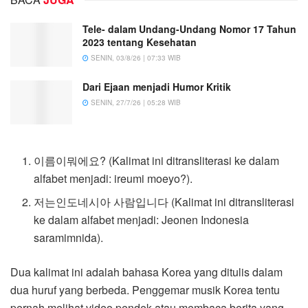
Tele- dalam Undang-Undang Nomor 17 Tahun
2023 tentang Kesehatan
SENIN, 03/8/26 | 07:33 WIB
Dari Ejaan menjadi Humor Kritik
SENIN, 27/7/26 | 05:28 WIB
이름이뭐에요? (Kalimat ini ditransliterasi ke dalam
alfabet menjadi: ireumi moeyo?).
저는인도네시아 사람입니다 (Kalimat ini ditransliterasi
ke dalam alfabet menjadi: Jeonen Indonesia
saramimnida).
Dua kalimat ini adalah bahasa Korea yang ditulis dalam
dua huruf yang berbeda. Penggemar musik Korea tentu
pernah melihat video pendek atau membaca berita yang