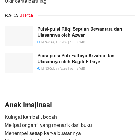
Ukir cerita baru lagi
BACA
JUGA
Puisi-puisi Rifqi Septian Dewantara dan
Ulasannya oleh Azwar
MINGGU, 08/6/25 | 16:36 WIB
Puisi-puisi Puti Fathiya Azzahra dan
Ulasannya oleh Ragdi F Daye
MINGGU, 01/6/25 | 06:46 WIB
Anak Imajinasi
Kuingat kembali, bocah
Melipat origami yang menarik dari buku
Menempel setiap karya buatannya