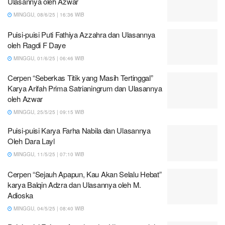
Ulasannya oleh Azwar
MINGGU, 08/6/25 | 16:36 WIB
Puisi-puisi Puti Fathiya Azzahra dan Ulasannya
oleh Ragdi F Daye
MINGGU, 01/6/25 | 06:46 WIB
Cerpen “Seberkas Titik yang Masih Tertinggal”
Karya Arifah Prima Satrianingrum dan Ulasannya
oleh Azwar
MINGGU, 25/5/25 | 09:15 WIB
Puisi-puisi Karya Farha Nabila dan Ulasannya
Oleh Dara Layl
MINGGU, 11/5/25 | 07:10 WIB
Cerpen “Sejauh Apapun, Kau Akan Selalu Hebat”
karya Balqin Adzra dan Ulasannya oleh M.
Adioska
MINGGU, 04/5/25 | 08:40 WIB