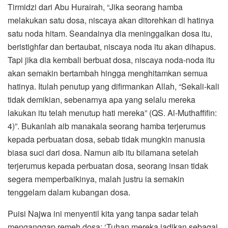
Tirmidzi dari Abu Hurairah, “Jika seorang hamba
melakukan satu dosa, niscaya akan ditorehkan di hatinya
satu noda hitam. Seandainya dia meninggalkan dosa itu,
beristighfar dan bertaubat, niscaya noda itu akan dihapus.
Tapi jika dia kembali berbuat dosa, niscaya noda-noda itu
akan semakin bertambah hingga menghitamkan semua
hatinya. Itulah penutup yang difirmankan Allah, “Sekali-kali
tidak demikian, sebenarnya apa yang selalu mereka
lakukan itu telah menutup hati mereka” (QS. Al-Muthaffifin:
4)”. Bukanlah aib manakala seorang hamba terjerumus
kepada perbuatan dosa, sebab tidak mungkin manusia
biasa suci dari dosa. Namun aib itu bilamana setelah
terjerumus kepada perbuatan dosa, seorang insan tidak
segera memperbaikinya, malah justru ia semakin
tenggelam dalam kubangan dosa.
Puisi Najwa ini menyentil kita yang tanpa sadar telah
menganggap remeh dosa: ‘Tuhan mereka jadikan sebagai