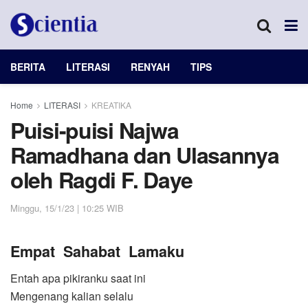
BERITA
LITERASI
RENYAH
TIPS
Home
LITERASI
KREATIKA
Puisi-puisi Najwa
Ramadhana dan Ulasannya
oleh Ragdi F. Daye
Minggu, 15/1/23 | 10:25 WIB
Empat
Sahabat
Lamaku
Entah apa pikiranku saat ini
Mengenang kalian selalu