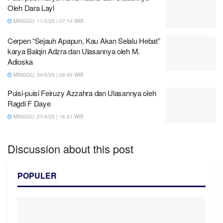
Oleh Dara Layl
MINGGU, 11/5/25 | 07:10 WIB
Cerpen “Sejauh Apapun, Kau Akan Selalu Hebat”
karya Balqin Adzra dan Ulasannya oleh M.
Adioska
MINGGU, 04/5/25 | 08:40 WIB
Puisi-puisi Feiruzy Azzahra dan Ulasannya oleh
Ragdi F Daye
MINGGU, 27/4/25 | 16:31 WIB
Discussion about this post
POPULER