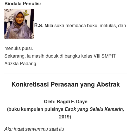
Biodata Penulis:
R.
S. Mila
suka membaca buku, melukis, dan
menulis puisi.
Sekarang, ia masih duduk di bangku kelas VIII SMPIT
Adzkia Padang.
Konkretisasi Perasaan yang Abstrak
Oleh
:
Ragdi F. Daye
(buku
kumpulan
puisinya
Esok yang Selalu Kemarin
,
201
9
)
Aku ingat senyummu saat itu