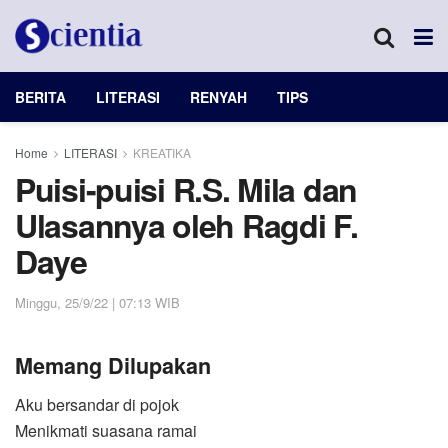
BERITA
LITERASI
RENYAH
TIPS
Home
LITERASI
KREATIKA
Puisi-puisi R.S. Mila dan
Ulasannya oleh Ragdi F.
Daye
Minggu, 25/9/22 | 07:13 WIB
Memang Dilupakan
Aku bersandar di pojok
Menikmati suasana ramai