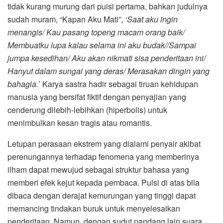
tidak kurang murung dari puisi pertama, bahkan judulnya
sudah muram, “Kapan Aku Mati”,
‘Saat aku ingin
menangis/ Kau pasang topeng macam orang baik/
Membuatku lupa kalau selama ini aku budak//Sampai
jumpa kesedihan/ Aku akan nikmati sisa penderitaan ini/
Hanyut dalam sungai yang deras/ Merasakan dingin yang
bahagia.
’ Karya sastra hadir sebagai tiruan kehidupan
manusia yang bersifat fiktif dengan penyajian yang
cenderung dilebih-lebihkan (hiperbolis) untuk
menimbulkan kesan tragis atau romantis.
Letupan perasaan ekstrem yang dialami penyair akibat
perenungannya terhadap fenomena yang memberinya
ilham dapat mewujud sebagai struktur bahasa yang
memberi efek kejut kepada pembaca. Puisi di atas bila
dibaca dengan derajat kemurungan yang tinggi dapat
memancing tindakan buruk untuk menyelesaikan
penderitaan. Namun, dengan sudut pandang lain suara