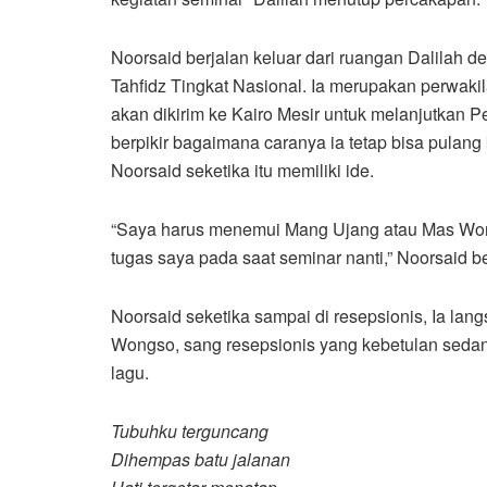
Noorsaid berjalan keluar dari ruangan Dalilah 
Tahfidz Tingkat Nasional. Ia merupakan perwak
akan dikirim ke Kairo Mesir untuk melanjutkan 
berpikir bagaimana caranya ia tetap bisa pulang
Noorsaid seketika itu memiliki ide.
“Saya harus menemui Mang Ujang atau Mas Wo
tugas saya pada saat seminar nanti,” Noorsaid 
Noorsaid seketika sampai di resepsionis, Ia la
Wongso, sang resepsionis yang kebetulan seda
lagu.
Tubuhku terguncang
Dihempas batu jalanan