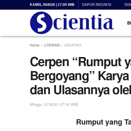
KAMIS, 06/8/26 | 17:00 WIB
DAPUR REDAKSI
DI
B
Home
LITERASI
KREATIKA
Cerpen “Rumput y
Bergoyang” Karya 
dan Ulasannya ole
Minggu, 07/8/22 | 07:54 WIB
Rumput yang T