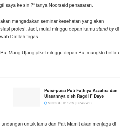
il saya ke sini?” tanya Noorsaid penasaran.
s akan mengadakan seminar kesehatan yang akan
osiasi profesi. Jadi, mulai minggu depan kamu
s
tand by
di
wab Dalilah tegas.
n Bu, Mang Ujang piket minggu depan Bu, mungkin beliau
Puisi-puisi Puti Fathiya Azzahra dan
Ulasannya oleh Ragdi F Daye
MINGGU, 01/6/25 | 06:46 WIB
 undangan untuk tamu dan Pak Mamit akan menjaga di