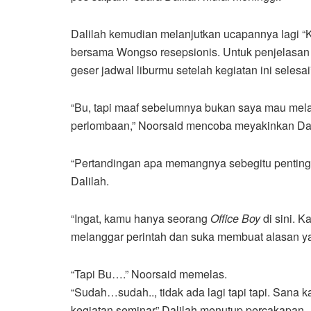
Dalilah kemudian melanjutkan ucapannya lagi “
bersama Wongso resepsionis. Untuk penjelasan l
geser jadwal liburmu setelah kegiatan ini selesai
“Bu, tapi maaf sebelumnya bukan saya mau mel
perlombaan,” Noorsaid mencoba meyakinkan Da
“Pertandingan apa memangnya sebegitu penting b
Dalilah.
“Ingat, kamu hanya seorang
Office Boy
di sini. 
melanggar perintah dan suka membuat alasan yang 
“Tapi Bu….” Noorsaid memelas.
“Sudah…sudah.., tidak ada lagi tapi tapi. Sana 
kegiatan seminar” Dalilah menutup percakapan.