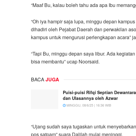
“Maaf Bu, kalau boleh tahu ada apa Ibu memangg
“Oh iya hampir saja lupa, minggu depan kampu
dihadiri oleh Pejabat Daerah dan perwakilan as
kampus untuk mengurusi perlengkapan acara” ja
“Tapi Bu, minggu depan saya libur. Ada kegiata
bisa membantu” ucap Noorsaid.
BACA
JUGA
Puisi-puisi Rifqi Septian Dewantara
dan Ulasannya oleh Azwar
MINGGU, 08/6/25 | 16:36 WIB
“Ujang sudah saya tugaskan untuk menyebarkan
pos satpam” suara Dalilah mulai meninggi.