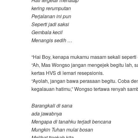
Hati tergetar menatap
kering rerumputan
Perjalanan ini pun
Seperti jadi saksi
Gembala kecil
Menangis sedih …
“Hai Boy, kenapa mukamu masam sekali seperti
“Ah, Mas Wongso jangan mengejek begitu lah, s
kertas HVS di lemari resepsionis.
“Ayolah, jangan bawa perasaan begitu. Coba d
kegalauan hatimu,” Wongso tertawa renyah samb
Barangkali di sana
ada jawabnya
Mengapa di tanahku terjadi bencana
Mungkin Tuhan mulai bosan
Melihat tingkah kita