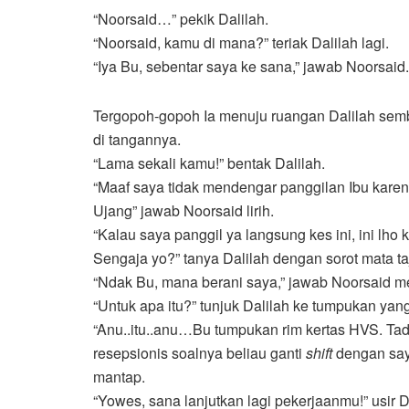
“Noorsaid…” pekik Dalilah.
“Noorsaid, kamu di mana?” teriak Dalilah lagi.
“Iya Bu, sebentar saya ke sana,” jawab Noorsaid.
Tergopoh-gopoh Ia menuju ruangan Dalilah se
di tangannya.
“Lama sekali kamu!” bentak Dalilah.
“Maaf saya tidak mendengar panggilan Ibu kare
Ujang” jawab Noorsaid lirih.
“Kalau saya panggil ya langsung kes ini, ini lho
Sengaja yo?” tanya Dalilah dengan sorot mata t
“Ndak Bu, mana berani saya,” jawab Noorsaid 
“Untuk apa itu?” tunjuk Dalilah ke tumpukan yan
“Anu..itu..anu…Bu tumpukan rim kertas HVS. Tad
resepsionis soalnya beliau ganti
shift
dengan say
mantap.
“Yowes, sana lanjutkan lagi pekerjaanmu!” usir D