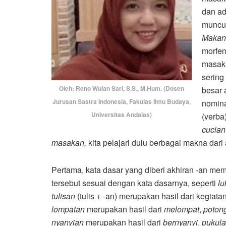
dan a
muncu
Maka
morfem
masak 
sering
Oleh: Reno Wulan Sari, S.S., M.Hum. (Dosen
besar 
Jurusan Sastra Indonesia, Fakulas Ilmu Budaya,
nomina
Universitas Andalas)
(verba
cucia
masakan,
kita pelajari dulu berbagai makna dari 
Pertama, kata dasar yang diberi akhiran -an memi
tersebut sesuai dengan kata dasarnya, seperti
lu
tulisan
(tulis + -an) merupakan hasil dari kegiata
lompatan
merupakan hasil dari
melompat
,
poton
nyanyian
merupakan hasil dari
bernyanyi
,
pukul