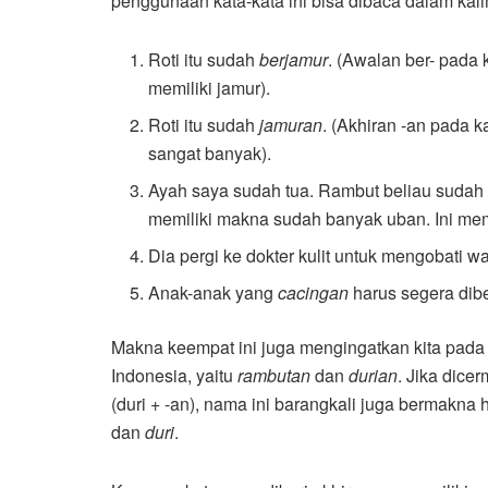
penggunaan kata-kata ini bisa dibaca dalam kalim
Roti itu sudah
berjamur
. (Awalan ber- pada 
memiliki jamur).
Roti itu sudah
jamuran
. (Akhiran -an pada k
sangat banyak).
Ayah saya sudah tua. Rambut beliau suda
memiliki makna sudah banyak uban. Ini me
Dia pergi ke dokter kulit untuk mengobati 
Anak-anak yang
cacingan
harus segera dibe
Makna keempat ini juga mengingatkan kita pada
Indonesia, yaitu
rambutan
dan
durian
. Jika dice
(duri + -an), nama ini barangkali juga bermakna
dan
duri
.