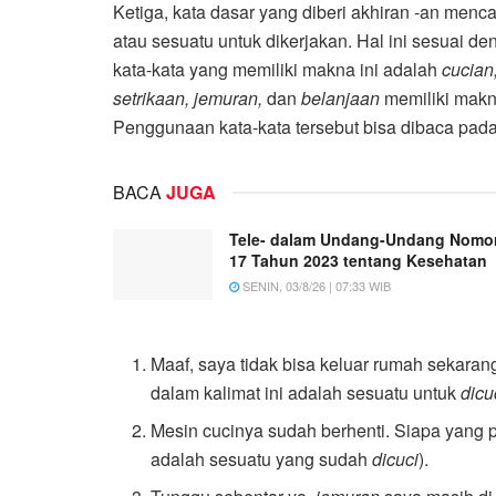
Ketiga, kata dasar yang diberi akhiran -an menc
atau sesuatu untuk dikerjakan. Hal ini sesuai de
kata-kata yang memiliki makna ini adalah
cucian
setrikaan, jemuran,
dan
belanjaan
memiliki makna
Penggunaan kata-kata tersebut bisa dibaca pada 
BACA
JUGA
Tele- dalam Undang-Undang Nomo
17 Tahun 2023 tentang Kesehatan
SENIN, 03/8/26 | 07:33 WIB
Maaf, saya tidak bisa keluar rumah sekaran
dalam kalimat ini adalah sesuatu untuk
dicu
Mesin cucinya sudah berhenti. Siapa yang
adalah sesuatu yang sudah
dicuci
).