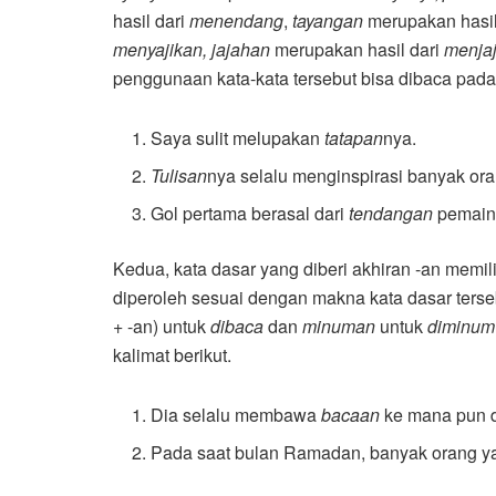
hasil dari
menendang
,
tayangan
merupakan hasi
menyajikan, jajahan
merupakan hasil dari
menja
penggunaan kata-kata tersebut bisa dibaca pada 
Saya sulit melupakan
tatapan
nya.
Tulisan
nya selalu menginspirasi banyak ora
Gol pertama berasal dari
tendangan
pemain
Kedua, kata dasar yang diberi akhiran -an memil
diperoleh sesuai dengan makna kata dasar terse
+ -an) untuk
dibaca
dan
minuman
untuk
diminum
kalimat berikut.
Dia selalu membawa
bacaan
ke mana pun d
Pada saat bulan Ramadan, banyak orang y