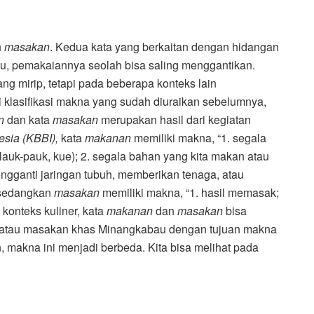
n
masakan
. Kedua kata yang berkaitan dengan hidangan
itu, pemakaiannya seolah bisa saling menggantikan.
 mirip, tetapi pada beberapa konteks lain
i klasifikasi makna yang sudah diuraikan sebelumnya,
n
dan kata
masakan
merupakan hasil dari kegiatan
sia (KBBI),
kata
makanan
memiliki makna, “1. segala
lauk-pauk, kue); 2. segala bahan yang kita makan atau
gganti jaringan tubuh, memberikan tenaga, atau
” sedangkan
masakan
memiliki makna, “1. hasil memasak;
konteks kuliner, kata
makanan
dan
masakan
bisa
 atau masakan khas Minangkabau dengan tujuan makna
 makna ini menjadi berbeda. Kita bisa melihat pada