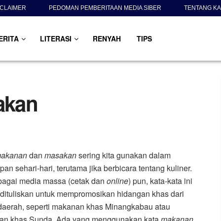
SCLAIMER
PEDOMAN PEMBERITAAN MEDIA SIBER
TENTANG KA
ERITA
LITERASI
RENYAH
TIPS
akan
akanan
dan
masakan
sering kita gunakan dalam
pan sehari-hari, terutama jika berbicara tentang kuliner.
bagai media massa (cetak dan
online
) pun, kata-kata ini
 dituliskan untuk mempromosikan hidangan khas dari
daerah, seperti makanan khas Minangkabau atau
an khas Sunda. Ada yang menggunakan kata
makanan