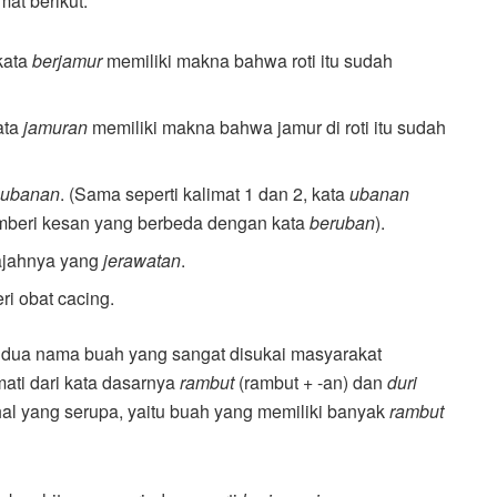
at berikut.
kata
berjamur
memiliki makna bahwa roti itu sudah
ata
jamuran
memiliki makna bahwa jamur di roti itu sudah
h
ubanan
. (Sama seperti kalimat 1 dan 2, kata
ubanan
mberi kesan yang berbeda dengan kata
beruban
).
wajahnya yang
jerawatan
.
ri obat cacing.
 dua nama buah yang sangat disukai masyarakat
rmati dari kata dasarnya
rambut
(rambut + -an) dan
duri
 hal yang serupa, yaitu buah yang memiliki banyak
rambut