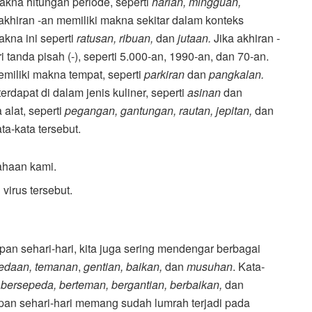
akna hitungan periode, seperti
harian, mingguan,
i akhiran -an memiliki makna sekitar dalam konteks
akna ini seperti
ratusan, ribuan,
dan
jutaan.
Jika akhiran -
 tanda pisah (-), seperti 5.000-an, 1990-an, dan 70-an.
emiliki makna tempat, seperti
parkiran
dan
pangkalan.
erdapat di dalam jenis kuliner, seperti
asinan
dan
alat, seperti
pegangan, gantungan, rautan, jepitan,
dan
ata-kata tersebut.
ahaan kami.
 virus tersebut.
pan sehari-hari, kita juga sering mendengar berbagai
pedaan, temanan
,
gentian, baikan,
dan
musuhan
. Kata-
 bersepeda, berteman, bergantian, berbaikan,
dan
pan sehari-hari memang sudah lumrah terjadi pada