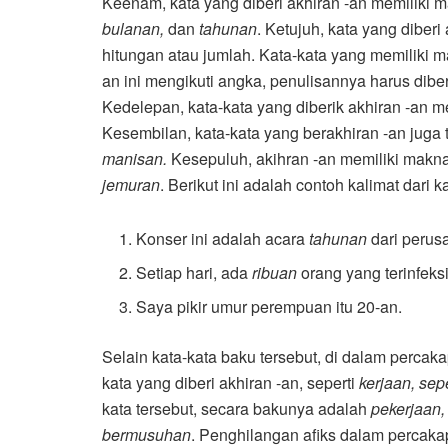
Keenam, kata yang diberi akhiran -an memiliki m
bulanan,
dan
tahunan
. Ketujuh, kata yang diber
hitungan atau jumlah. Kata-kata yang memiliki m
an ini mengikuti angka, penulisannya harus diberi
Kedelepan, kata-kata yang diberik akhiran -an m
Kesembilan, kata-kata yang berakhiran -an juga t
manisan.
Kesepuluh, akihran -an memiliki makna 
jemuran
. Berikut ini adalah contoh kalimat dari k
Konser ini adalah acara
tahunan
dari perus
Setiap hari, ada
ribuan
orang yang terinfeksi
Saya pikir umur perempuan itu 20-an.
Selain kata-kata baku tersebut, di dalam percaka
kata yang diberi akhiran -an, seperti
kerjaan, se
kata tersebut, secara bakunya adalah
pekerjaan,
bermusuhan
. Penghilangan afiks dalam percaka