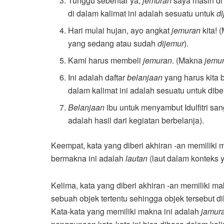
Tunggu sebentar ya,
jemuran
saya masih di
di dalam kalimat ini adalah sesuatu untuk
d
Hari mulai hujan, ayo angkat
jemuran
kita!
yang sedang atau sudah
dijemur
).
Kami harus membeli
jemuran
. (Makna
jemu
Ini adalah daftar
belanjaan
yang harus kita 
dalam kalimat ini adalah sesuatu untuk dibel
Belanjaan
ibu untuk menyambut Idulfitri sa
adalah hasil dari kegiatan berbelanja).
Keempat, kata yang diberi akhiran -an memiliki 
bermakna ini adalah
lautan
(laut dalam konteks 
Kelima, kata yang diberi akhiran -an memiliki
sebuah objek tertentu sehingga objek tersebut di
Kata-kata yang memiliki makna ini adalah
jamura