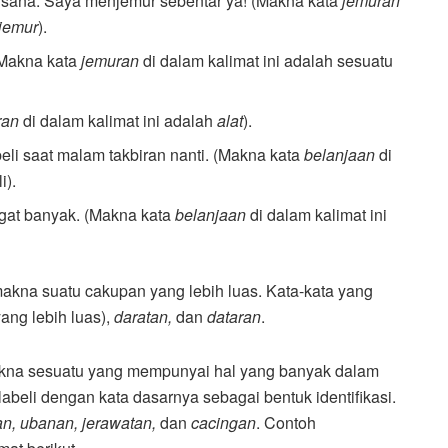
 sana. Saya menjemur sebentar ya! (Makna kata
jemuran
ijemur
).
 (Makna kata
jemuran
di dalam kalimat ini adalah sesuatu
ran
di dalam kalimat ini adalah
alat
).
beli saat malam takbiran nanti. (Makna kata
belanjaan
di
i).
ngat banyak. (Makna kata
belanjaan
di dalam kalimat ini
makna suatu cakupan yang lebih luas. Kata-kata yang
yang lebih luas),
daratan,
dan
dataran
.
 makna sesuatu yang mempunyai hal yang banyak dalam
labeli dengan kata dasarnya sebagai bentuk identifikasi.
n, ubanan, jerawatan,
dan
cacingan
. Contoh