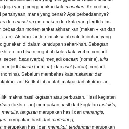
da juga yang menggunakan kata
masakan
. Kemudian,
l pertanyaan, mana yang benar? Apa perbedaannya?
nan
dan
masakan
merupakan dua kata yang terdiri atas
 bebas dan morfem terikat akhiran -an (makan + -an dan
+ -an). Akihran -an termasuk salah satu imbuhan yang
 digunakan di dalam kehidupan sehari-hari. Sebagian
akhiran -an bisa mengubah kelas kata verba menjadi
, seperti
baca
(verba) menjadi
bacaan
(nomina),
tulis
) menjadi
tulisan
(nomina), dan
cuci
(verba) menjadi
n
(nomina). Sebelum membahas kata
makanan
dan
akhiran -an. Berikut ini adalah makna dari akhiran -an.
liki makna hasil kegiatan atau perbuatan. Hasil kegiatan
kisan
(lukis + -an) merupakan hasil dari kegiatan
melukis
,
n
menulis, tangisan
merupakan hasil dari
menangis,
gan
merupakan hasil dari
memotong,
an
merupakan hasil dari
memukul, tendangan
merupakan