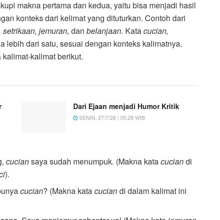
akupi makna pertama dan kedua, yaitu bisa menjadi hasil
ngan konteks dari kelimat yang dituturkan. Contoh dari
, setrikaan, jemuran,
dan
belanjaan.
Kata
cucian,
 lebih dari satu, sesuai dengan konteks kalimatnya.
kalimat-kalimat berikut.
r
Dari Ejaan menjadi Humor Kritik
SENIN, 27/7/26 | 05:28 WIB
g,
cucian
saya sudah menumpuk. (Makna kata
cucian
di
ci
).
 punya
cucian
? (Makna kata
cucian
di dalam kalimat ini