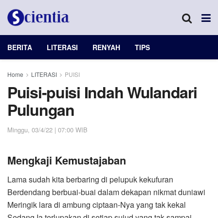
BERITA
LITERASI
RENYAH
TIPS
Home
LITERASI
PUISI
Puisi-puisi Indah Wulandari
Pulungan
Minggu, 03/4/22 | 07:00 WIB
Mengkaji Kemustajaban
Lama sudah kita berbaring di pelupuk kekufuran
Berdendang berbuai-buai dalam dekapan nikmat duniawi
Meringik lara di ambung ciptaan-Nya yang tak kekal
Sedang Ia terlupakan di setiap sujud yang tak sampai