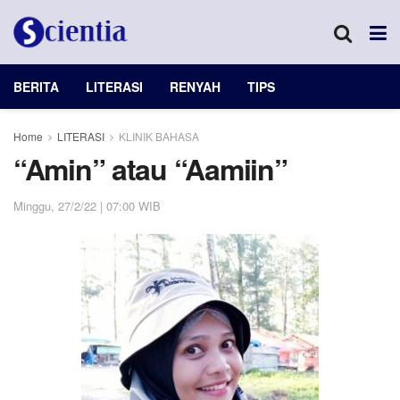
BERITA
LITERASI
RENYAH
TIPS
Home
LITERASI
KLINIK BAHASA
“Amin” atau “Aamiin”
Minggu, 27/2/22 | 07:00 WIB