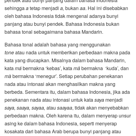
pendek atau bunyi panjang dalam bahasa Indonesia
sehingga
a
tetap menjadi
a,
bukan
aa
. Hal ini disebabkan
oleh bahasa Indonesia tidak mengenal adanya bunyi
panjang atau bunyi pendek. Bahasa Indonesia bukan
bahasa tonal sebagaimana bahasa Mandarin.
Bahasa tonal adalah bahasa yang menggunakan
tone
atau nada untuk memberikan perbedaan makna pada
kata yang diucapkan. Misalnya dalam bahasa Mandarin,
kata
má
bermakna
‘kebas’, kata
m
ǎ
bermakna ‘kuda’, dan
mà
bermakna ‘menegur’. Setiap perubahan penekanan
nada atau intonasi akan menghasilkan makna yang
berbeda. Sementara itu, dalam bahasa Indonesia, jika ada
penekanan nada atau intonasi untuk kata
saya
menjadi
saya,
saaya, sayaa,
atau
saayaa
, tidak akan menyebabkan
perbedaan makna. Oleh karena itu, dalam menyerap unsur
asing ke dalam bahasa Indonesia, seperti menyerap
kosakata dari bahasa Arab berupa bunyi panjang atau