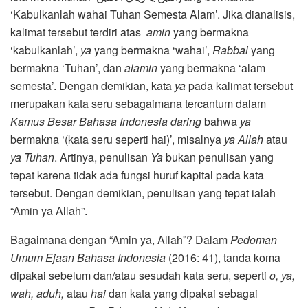
‘Kabulkanlah wahai Tuhan Semesta Alam’. Jika dianalisis,
kalimat tersebut terdiri atas
amin
yang bermakna
‘kabulkanlah’,
ya
yang bermakna ‘wahai’,
Rabbal
yang
bermakna ‘Tuhan’, dan
alamin
yang bermakna ‘alam
semesta’. Dengan demikian, kata
ya
pada kalimat tersebut
merupakan kata seru sebagaimana tercantum dalam
Kamus Besar Bahasa Indonesia daring
bahwa
ya
bermakna ‘(kata seru seperti hai)’, misalnya
ya Allah
atau
ya Tuhan
. Artinya, penulisan
Ya
bukan penulisan yang
tepat karena tidak ada fungsi huruf kapital pada kata
tersebut. Dengan demikian, penulisan yang tepat ialah
“Amin ya Allah”.
Bagaimana dengan “Amin ya, Allah”? Dalam
Pedoman
Umum Ejaan Bahasa Indonesia
(2016: 41), tanda koma
dipakai sebelum dan/atau sesudah kata seru, seperti
o, ya,
wah, aduh,
atau
hai
dan kata yang dipakai sebagai