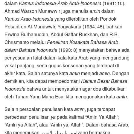
dalam
Kamus Indonesia-Arab Arab-Indonesia
(1991: 10).
Ahmad Warson Munawwir juga menulis
amin
dalam
Kamus Arab-Indonesia
yang diterbitkan oleh Pondok
Pesantren Al-Munawwir, Yogyakarta (1984: 45), bahkan
Erwina Burhanuddin, Abdul Gaffar Ruskhan, dan R.B.
Chrismanto melalui
Penelitian Kosakata Bahasa Arab
dalam Bahasa Indonesia
(1993: 8) menyatakan bahwa ada
penyesuaian lafal dalam kata-kata Arab yang mengandung
vokal panjang, serta gugus konsonan yang terdapat di
akhir kata. Salah satunya kata
āmīn
menjadi
amin
. Dengan
demikian, kita dapat mempedomani
Kamus Besar Bahasa
Indonesia
bahwa untuk menyatakan agar doa dikabulkan
oleh Tuhan Yang Maha Esa, kita menggunakan kata
amin.
Selain persoalan penulisan kata
amin
, juga terdapat
perbedaan penulisan
ya
pada kalimat “Amin Ya Allah”;
“Amin ya Allah”, atau “Amin ya, Allah”. Dalam bahasa Arab,
kita menemukan امين يا ربال الامينyang bermakna