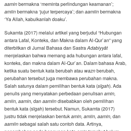
aamin
bermakna ‘meminta perlindungan keamanan’;
amiin
bermakna ‘jujur terpercaya’; dan
aamiin
bermakna
‘Ya Allah, kabulkanlah doaku’.
Sukamta (2017) melalui artikel yang berjudul “Hubungan
antara Lafal, Konteks, dan Makna dalam Al-Qur`an” yang
diterbitkan di Jurnal Bahasa dan Sastra
Adabiyyāt
menjelaskan bahwa memang ada hubungan antara lafal,
konteks, dan makna dalam Al-Qur`an. Dalam bahasa Arab,
ketika suatu bentuk kata berubah atau
wazn
berubah,
perubahan tersebut juga membawa perubahan makna.
Salah satunya dalam pemilihan bentuk kata (
sīgah
). Ada
penulis yang menyatakan perbedaan penulisan
amin,
amiin, aamin,
dan
aamiin
disebabkan oleh pemilihan
bentuk kata (sīgah) tersebut. Namun, Sukamta (2017)
justru tidak menjelaskan bentuk
amin, amiin, aamin,
dan
aamiin
sebagai salah satu contoh data. Artinya,