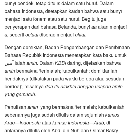
bunyi pendek, tetap ditulis dalam satu huruf. Dalam
bahasa Indonesia, ditetapkan kaidah bahwa satu bunyi
menjadi satu fonem atau satu huruf. Begitu juga
penyerapan dari bahasa Belanda, bunyi
aa
akan menjadi
a,
seperti
octaaf
diserap menjadi
oktaf.
Dengan demikian, Badan Pengembangan dan Pembinaan
Bahasa Republik Indonesia menetapkan kata baku untuk
آمين ialah
amin.
Dalam
KBBI
daring, dijelaskan bahwa
amin
bermakna ‘terimalah; kabulkanlah; demikianlah
hendaknya (dikatakan pada waktu berdoa atau sesudah
berdoa)’, misalnya
doa itu diakhiri dengan ucapan
amin
yang gemuruh.
Penulisan
amin
yang bermakna ‘terimalah; kabulkanlah’
sebenarnya juga sudah ditulis dalam sejumlah
kamus
Arab—Indonesia
atau
kamus Indonesia—Arab,
di
antaranya ditulis oleh Abd. bin Nuh dan Oemar Bakry