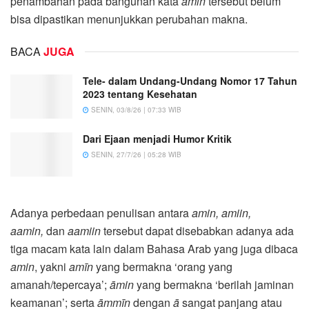
penambahan pada bangunan kata
amin
tersebut belum
bisa dipastikan menunjukkan perubahan makna.
BACA
JUGA
Tele- dalam Undang-Undang Nomor 17 Tahun
2023 tentang Kesehatan
SENIN, 03/8/26 | 07:33 WIB
Dari Ejaan menjadi Humor Kritik
SENIN, 27/7/26 | 05:28 WIB
Adanya perbedaan penulisan antara
amin, amiin,
aamin,
dan
aamiin
tersebut dapat disebabkan adanya ada
tiga macam kata lain dalam Bahasa Arab yang juga dibaca
amin
, yakni
amīn
yang bermakna ‘orang yang
amanah/tepercaya’;
āmin
yang bermakna ‘berilah jaminan
keamanan’; serta
āmmīn
dengan
ā
sangat panjang atau