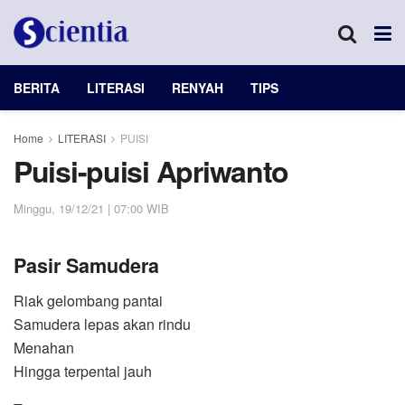
BERITA
LITERASI
RENYAH
TIPS
Home
LITERASI
PUISI
Puisi-puisi Apriwanto
Minggu, 19/12/21 | 07:00 WIB
Pasir Samudera
Riak gelombang pantai
Samudera lepas akan rindu
Menahan
Hingga terpental jauh