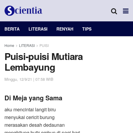
BERITA
LITERASI
RENYAH
TIPS
Home
LITERASI
PUISI
Puisi-puisi Mutiara
Lembayung
Minggu, 12/9/21 | 07:58 WIB
Di Meja yang Sama
aku mencintai langit biru
menyukai cericit burung
merasakan desah dedaunan
menghitung butir embun di pagi hari