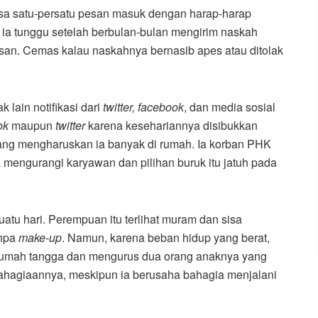
riksa satu-persatu pesan masuk dengan harap-harap
ia tunggu setelah berbulan-bulan mengirim naskah
asan. Cemas kalau naskahnya bernasib apes atau ditolak
 lain notifikasi dari
twitter
,
facebook
, dan media sosial
ok
maupun
twitter
karena kesehariannya disibukkan
ang mengharuskan ia banyak di rumah. Ia korban PHK
mengurangi karyawan dan pilihan buruk itu jatuh pada
suatu hari. Perempuan itu terlihat muram dan sisa
anpa
make-up
. Namun, karena beban hidup yang berat,
n rumah tangga dan mengurus dua orang anaknya yang
bahagiaannya, meskipun ia berusaha bahagia menjalani