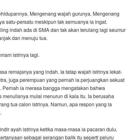
kehidupannya. Mengenang wajah gurunya. Mengenang
 satu-persatu meskipun tak semuanya ia ingat.
aling indah ada di SMA dan tak akan terulang lagi seumur
ranjak dan menuju tua.
am istrinya lagi.
masa remajanya yang indah. Ia tatap wajah istrinya lekat-
tra, juga perempuan yang pernah ia perjuangkan sekuat
nya. Pernah ia merasa bangga mengatakan bahwa
 menulisnya mulai menurun di kala itu. Ia berusaha
ng tua calon istrinya. Namun, apa respon yang ia
.
indir ayah istrinya ketika masa-masa ia pacaran dulu.
 Pertanyaan sebagai serangan balik itu seperti peluru