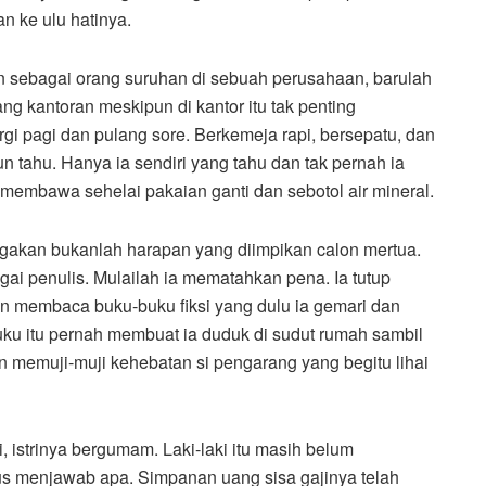
n ke ulu hatinya.
pun sebagai orang suruhan di sebuah perusahaan, barulah
ang kantoran meskipun di kantor itu tak penting
gi pagi dan pulang sore. Berkemeja rapi, bersepatu, dan
 tahu. Hanya ia sendiri yang tahu dan tak pernah ia
a membawa sehelai pakaian ganti dan sebotol air mineral.
ggakan bukanlah harapan yang diimpikan calon mertua.
gai penulis. Mulailah ia mematahkan pena. Ia tutup
 membaca buku-buku fiksi yang dulu ia gemari dan
uku itu pernah membuat ia duduk di sudut rumah sambil
n memuji-muji kehebatan si pengarang yang begitu lihai
i, istrinya bergumam. Laki-laki itu masih belum
us menjawab apa. Simpanan uang sisa gajinya telah