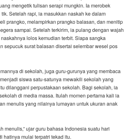
juang mengetik tulisan serapi mungkin. Ia merobek
 tik. Setelah rapi, ia masukkan naskah ke dalam
eli prangko, melampirkan prangko balasan, dan menitip
gera sampai. Setelah terkirim, ia pulang dengan wajah
 naskahnya lolos kemudian terbit. Siapa sangka
man sepucuk surat balasan disertai selembar wesel pos
n-temannya di sekolah, juga guru-gurunya yang membaca
 menjadi siswa satu-satunya mewakili sekolah yang
tu dilanggani perpustakaan sekolah. Bagi sekolah, ia
kolah di media massa. Itulah momen pertama kali ia
jaan menulis yang nilainya lumayan untuk ukuran anak
ah menulis,” ujar guru bahasa Indonesia suatu hari
atinya mulai terpatri tekad itu.