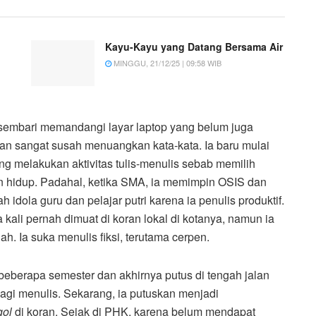
Kayu-Kayu yang Datang Bersama Air
MINGGU, 21/12/25 | 09:58 WIB
is sembari memandangi layar laptop yang belum juga
kan sangat susah menuangkan kata-kata. Ia baru mulai
g melakukan aktivitas tulis-menulis sebab memilih
n hidup. Padahal, ketika SMA, ia memimpin OSIS dan
 idola guru dan pelajar putri karena ia penulis produktif.
 kali pernah dimuat di koran lokal di kotanya, namun ia
ah. Ia suka menulis fiksi, terutama cerpen.
beberapa semester dan akhirnya putus di tengah jalan
 lagi menulis. Sekarang, ia putuskan menjadi
gol
di koran. Sejak di PHK, karena belum mendapat