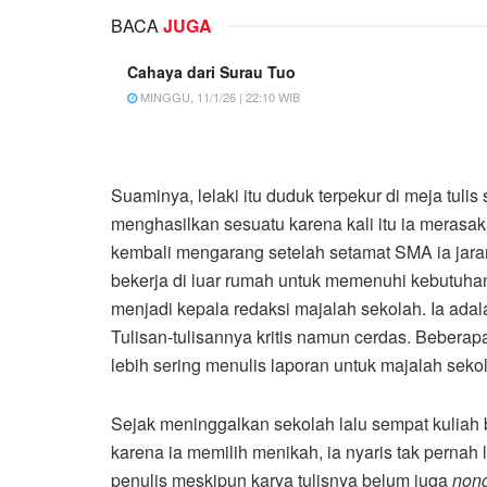
BACA
JUGA
Cahaya dari Surau Tuo
MINGGU, 11/1/26 | 22:10 WIB
Suaminya, lelaki itu duduk terpekur di meja tul
menghasilkan sesuatu karena kali itu ia merasa
kembali mengarang setelah setamat SMA ia jaran
bekerja di luar rumah untuk memenuhi kebutuha
menjadi kepala redaksi majalah sekolah. Ia adalah
Tulisan-tulisannya kritis namun cerdas. Beberapa
lebih sering menulis laporan untuk majalah sekol
Sejak meninggalkan sekolah lalu sempat kuliah 
karena ia memilih menikah, ia nyaris tak pernah
penulis meskipun karya tulisnya belum juga
non