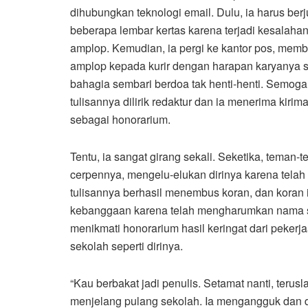
dihubungkan teknologi email. Dulu, ia harus ber
beberapa lembar kertas karena terjadi kesalahan
amplop. Kemudian, ia pergi ke kantor pos, memb
amplop kepada kurir dengan harapan karyanya se
bahagia sembari berdoa tak henti-henti. Semoga
tulisannya dilirik redaktur dan ia menerima kiri
sebagai honorarium.
Tentu, ia sangat girang sekali. Seketika, tema
cerpennya, mengelu-elukan dirinya karena telah
tulisannya berhasil menembus koran, dan koran i
kebanggaan karena telah mengharumkan nama se
menikmati honorarium hasil keringat dari peker
sekolah seperti dirinya.
“Kau berbakat jadi penulis. Setamat nanti, terusl
menjelang pulang sekolah. Ia mengangguk dan di h