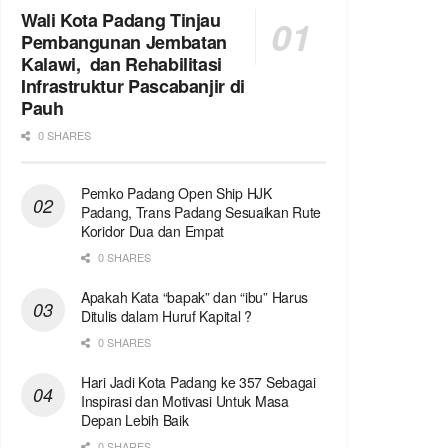
Wali Kota Padang Tinjau
Pembangunan Jembatan
Kalawi, dan Rehabilitasi
Infrastruktur Pascabanjir di
Pauh
0 SHARES
Pemko Padang Open Ship HJK
Padang, Trans Padang Sesuaikan Rute
Koridor Dua dan Empat
0 SHARES
Apakah Kata “bapak” dan “ibu” Harus
Ditulis dalam Huruf Kapital ?
0 SHARES
Hari Jadi Kota Padang ke 357 Sebagai
Inspirasi dan Motivasi Untuk Masa
Depan Lebih Baik
0 SHARES