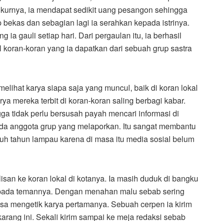
yukurnya, ia mendapat sedikit uang pesangon sehingga
p bekas dan sebagian lagi ia serahkan kepada istrinya.
g ia gauli setiap hari. Dari pergaulan itu, ia berhasil
l koran-koran yang ia dapatkan dari sebuah grup sastra
k melihat karya siapa saja yang muncul, baik di koran lokal
ya mereka terbit di koran-koran saling berbagi kabar.
a tidak perlu bersusah payah mencari informasi di
ada anggota grup yang melaporkan. Itu sangat membantu
uh tahun lampau karena di masa itu media sosial belum
tulisan ke koran lokal di kotanya. Ia masih duduk di bangku
epada temannya. Dengan menahan malu sebab sering
sa mengetik karya pertamanya. Sebuah cerpen ia kirim
arang ini. Sekali kirim sampai ke meja redaksi sebab