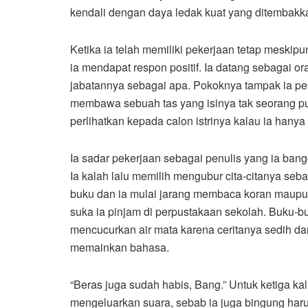
kendali dengan daya ledak kuat yang ditembakka
Ketika ia telah memiliki pekerjaan tetap meski
ia mendapat respon positif. Ia datang sebagai or
jabatannya sebagai apa. Pokoknya tampak ia per
membawa sebuah tas yang isinya tak seorang pun
perlihatkan kepada calon istrinya kalau ia hany
Ia sadar pekerjaan sebagai penulis yang ia ban
Ia kalah lalu memilih mengubur cita-citanya seba
buku dan ia mulai jarang membaca koran maupun
suka ia pinjam di perpustakaan sekolah. Buku-b
mencucurkan air mata karena ceritanya sedih da
memainkan bahasa.
“Beras juga sudah habis, Bang.” Untuk ketiga kal
mengeluarkan suara, sebab ia juga bingung har