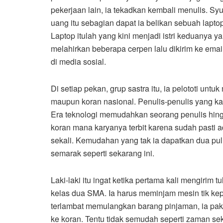
pekerjaan lain, ia tekadkan kembali menulis. S
uang itu sebagian dapat ia belikan sebuah lapto
Laptop itulah yang kini menjadi istri keduanya yan
melahirkan beberapa cerpen lalu dikirim ke emai
di media sosial.
Di setiap pekan, grup sastra itu, ia pelototi untu
maupun koran nasional. Penulis-penulis yang kar
Era teknologi memudahkan seorang penulis hingg
koran mana karyanya terbit karena sudah pasti 
sekali. Kemudahan yang tak ia dapatkan dua pul
semarak seperti sekarang ini.
Laki-laki itu ingat ketika pertama kali mengirim 
kelas dua SMA. Ia harus meminjam mesin tik k
terlambat memulangkan barang pinjaman, ia pak
ke koran. Tentu tidak semudah seperti zaman sek