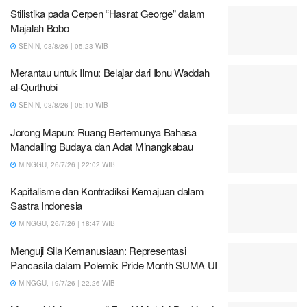
Stilistika pada Cerpen “Hasrat George” dalam
Majalah Bobo
SENIN, 03/8/26 | 05:23 WIB
Merantau untuk Ilmu: Belajar dari Ibnu Waddah
al-Qurthubi
SENIN, 03/8/26 | 05:10 WIB
Jorong Mapun: Ruang Bertemunya Bahasa
Mandailing Budaya dan Adat Minangkabau
MINGGU, 26/7/26 | 22:02 WIB
Kapitalisme dan Kontradiksi Kemajuan dalam
Sastra Indonesia
MINGGU, 26/7/26 | 18:47 WIB
Menguji Sila Kemanusiaan: Representasi
Pancasila dalam Polemik Pride Month SUMA UI
MINGGU, 19/7/26 | 22:26 WIB