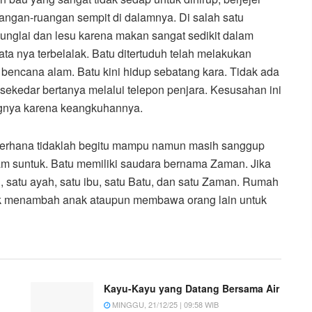
uangan-ruangan sempit di dalamnya. Di salah satu
 lunglai dan lesu karena makan sangat sedikit dalam
ta nya terbelalak. Batu ditertuduh telah melakukan
 bencana alam. Batu kini hidup sebatang kara. Tidak ada
sekedar bertanya melalui telepon penjara. Kesusahan ini
ngnya karena keangkuhannya.
ederhana tidaklah begitu mampu namun masih sanggup
suntuk. Batu memiliki saudara bernama Zaman. Jika
g, satu ayah, satu ibu, satu Batu, dan satu Zaman. Rumah
idak menambah anak ataupun membawa orang lain untuk
Kayu-Kayu yang Datang Bersama Air
MINGGU, 21/12/25 | 09:58 WIB