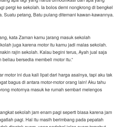
gi pergi ke sekolah. Ia bolos demi nongkrong di bengkel
 Suatu petang, Batu pulang ditemani kawan-kawannya.
lang, kata Zaman kamu jarang masuk sekolah
ekolah juga karena motor itu kamu jadi malas sekolah.
kin rajin sekolah. Kalau begini terus, Ayah jual saja
beliau bersedia membeli motor itu.”
motor ini dua kali lipat dari harga asalnya, tapi aku tak
ngat bagus di antara motor-motor orang lain! Aku tahu
orong motornya masuk ke rumah sembari melengos
ngkat sekolah jam enam pagi seperti biasa karena jam
ngatlah pagi. Hal itu masih berimbang pada pepatah
tidak dipatok ayam, yang padahal jelas ayam tersebut