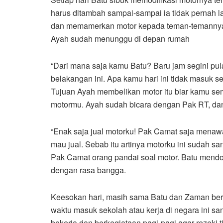
harus ditambah sampai-sampai ia tidak pernah la
dan memamerkan motor kepada teman-temannya.
Ayah sudah menunggu di depan rumah
“Dari mana saja kamu Batu? Baru jam segini pu
belakangan ini. Apa kamu hari ini tidak masuk s
Tujuan Ayah membelikan motor itu biar kamu sema
motormu. Ayah sudah bicara dengan Pak RT, dan 
“Enak saja jual motorku! Pak Camat saja menawar 
mau jual. Sebab itu artinya motorku ini sudah sa
Pak Camat orang pandai soal motor. Batu mend
dengan rasa bangga.
Keesokan hari, masih sama Batu dan Zaman bera
waktu masuk sekolah atau kerja di negara ini sa
bekerja dan berkegiataan pagi-pagi agar rezeki 