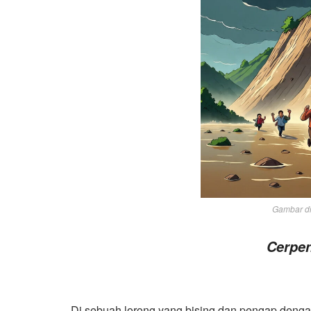
Gambar di
Cerpen
Di sebuah lorong yang bising dan pengap dengan 