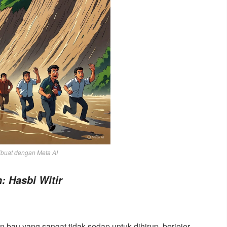
buat dengan Meta AI
: Hasbi Witir
bau yang sangat tidak sedap untuk dihirup, berjejer