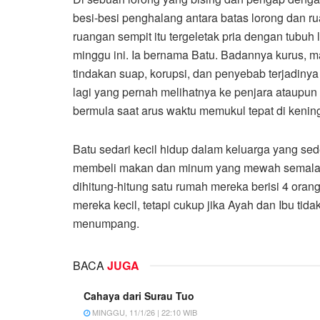
besi-besi penghalang antara batas lorong dan r
ruangan sempit itu tergeletak pria dengan tubuh
minggu ini. Ia bernama Batu. Badannya kurus, ma
tindakan suap, korupsi, dan penyebab terjadinya
lagi yang pernah melihatnya ke penjara ataupun 
bermula saat arus waktu memukul tepat di keni
Batu sedari kecil hidup dalam keluarga yang s
membeli makan dan minum yang mewah semalam 
dihitung-hitung satu rumah mereka berisi 4 oran
mereka kecil, tetapi cukup jika Ayah dan Ibu t
menumpang.
BACA
JUGA
Cahaya dari Surau Tuo
MINGGU, 11/1/26 | 22:10 WIB