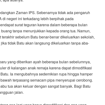
dangkan Zaman IPS. Sebenarnya tidak ada pengaruh
A di negeri ini terkadang lebih berpihak pada
mendapat surat teguran karena dalam beberapa bulan
 ia buang tanpa menunjukkan kepada orang tua. Namun,
 terakhir sebelum Batu benar-benar dikeluarkan sekolah,
jika tidak Batu akan langsung dikeluarkan tanpa aba-
baru yang diberikan ayah beberapa bulan sebelumnya,
ler di kalangan anak remaja karena dapat dimodifikasi
n Batu. Ia mengubahnya sedemikian rupa hingga hamper
ian bawah terpasang semacam pipa menyerupai cerobong.
-abu tua akan keluar dengan sangat banyak. Bagi Batu
gangguan jalan.
ntang apa lagi yang harus dimodifikasi dan apa yang