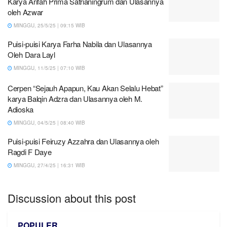
Karya Arifah Prima Satrianingrum dan Ulasannya
oleh Azwar
MINGGU, 25/5/25 | 09:15 WIB
Puisi-puisi Karya Farha Nabila dan Ulasannya
Oleh Dara Layl
MINGGU, 11/5/25 | 07:10 WIB
Cerpen “Sejauh Apapun, Kau Akan Selalu Hebat”
karya Balqin Adzra dan Ulasannya oleh M.
Adioska
MINGGU, 04/5/25 | 08:40 WIB
Puisi-puisi Feiruzy Azzahra dan Ulasannya oleh
Ragdi F Daye
MINGGU, 27/4/25 | 16:31 WIB
Discussion about this post
POPULER