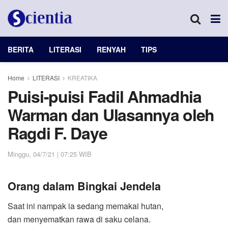
BERITA
LITERASI
RENYAH
TIPS
Home
LITERASI
KREATIKA
Puisi-puisi Fadil Ahmadhia
Warman dan Ulasannya oleh
Ragdi F. Daye
Minggu, 04/7/21 | 07:25 WIB
Orang dalam Bingkai Jendela
Saat ini nampak ia sedang memakai hutan,
dan menyematkan rawa di saku celana.