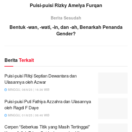
Puisi-puisi Rizky Amelya Furqan
Berita Sesudah
Bentuk -wan, -wati, -in, dan -ah, Benarkah Penanda
Gender?
Berita
Terkait
Puisi-puisi Rifqi Septian Dewantara dan
Ulasannya oleh Azwar
MINGGU, 08/6/25 | 16:36 WIB
Puisi-puisi Puti Fathiya Azzahra dan Ulasannya
oleh Ragdi F Daye
MINGGU, 01/6/25 | 06:46 WIB
Cerpen “Seberkas Titik yang Masih Tertinggal”