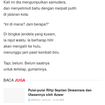
Kali ini dia mengumpulkan samudera,
dan menyelimuti bahu dengan merpati putih
di jalanan kota.
“Ini di mana? Jam berapa?”
Di bingkai jendela yang kusam,
ia rajut waktu. Ia berharap hilir
akan mengalir ke hulu,
menunggu jam pasir kembali biru.
Tapi, belum. Belum saatnya
untuk terlelap, gumamnya.
BACA
JUGA
Puisi-puisi Rifqi Septian Dewantara dan
Ulasannya oleh Azwar
MINGGU, 08/6/25 | 16:36 WIB