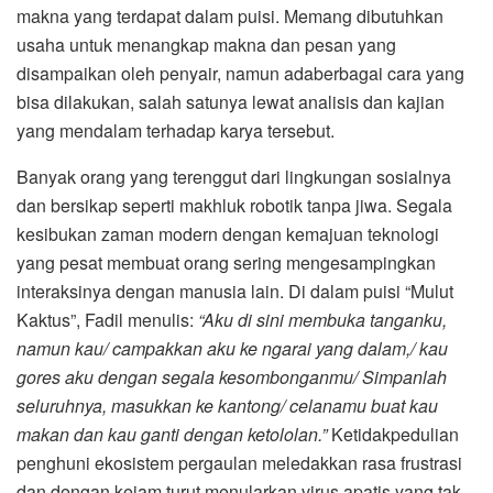
makna yang terdapat dalam puisi. Memang dibutuhkan
usaha untuk menangkap makna dan pesan yang
disampaikan oleh penyair, namun adaberbagai cara yang
bisa dilakukan, salah satunya lewat analisis dan kajian
yang mendalam terhadap karya tersebut.
Banyak orang yang terenggut dari lingkungan sosialnya
dan bersikap seperti makhluk robotik tanpa jiwa. Segala
kesibukan zaman modern dengan kemajuan teknologi
yang pesat membuat orang sering mengesampingkan
interaksinya dengan manusia lain. Di dalam puisi “Mulut
Kaktus”, Fadil menulis:
“Aku di sini membuka tanganku,
namun kau/ campakkan aku ke ngarai yang dalam,/ kau
gores aku dengan segala kesombonganmu/ Simpanlah
seluruhnya, masukkan ke kantong/ celanamu buat kau
makan dan kau ganti dengan ketololan.”
Ketidakpedulian
penghuni ekosistem pergaulan meledakkan rasa frustrasi
dan dengan kejam turut menularkan virus apatis yang tak