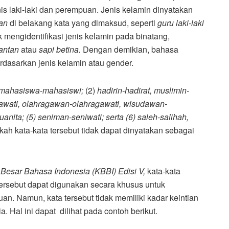
 laki-laki dan perempuan. Jenis kelamin dinyatakan
an
di belakang kata yang dimaksud, seperti
guru laki-laki
k mengidentifikasi jenis kelamin pada binatang,
antan
atau
sapi betina.
Dengan demikian, bahasa
dasarkan jenis kelamin atau gender.
i, mahasiswa-mahasiswi;
(2)
hadirin-hadirat, muslimin-
arawati, olahragawan-olahragawati, wisudawan-
anita; (5) seniman-seniwati; serta (6) saleh-salihah,
kah kata-kata tersebut tidak dapat dinyatakan sebagai
Besar Bahasa Indonesia
(KBBI) Edisi V,
kata-kata
 tersebut dapat digunakan secara khusus untuk
n. Namun, kata tersebut tidak memiliki kadar keintian
Hal ini dapat dilihat pada contoh berikut.