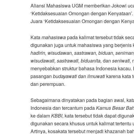
Aliansi Mahasiswa UGM memberikan Jokowi uca
‘Ketidaksesuaian Omongan dengan Kenyataan’.
Juara ‘Ketidaksesuaian Omongan dengan Kenya
Kata
mahasiswa
pada kalimat tersebut tidak seca
digunakan juga untuk mahasiswa yang berjenis k
hadirin, wisudawan, sastrawan, biduan, senima
wisudawati, sastrawati, biduanita,
dan
seniwati,
menyebabkan struktur bahasa Indonesia kacau.
pasangan
budayawati
dan
ilmuwati
karena kata t
dan perempuan.
Sebagaimana dinyatakan pada bagian awal, kata
Indonesia dan tercantum pada
Kamus Besar Bah
ke dalam
KBBI
, kata tersebut tidak dapat digun
digunakan secara khusus untuk kalimat tertentu
Artinya, kosakata tersebut menjadi khazanah b