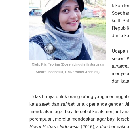
tokoh t
Soedhar
kulit. S
Republi
dunia k
Ucapan b
seperti
Oleh: Ria Febrina (Dosen Linguistik Jurusan
almarh
Sastra Indonesia, Universitas Andalas)
menyebu
dan kat
Tidak hanya untuk orang-orang yang meninggal d
kata
saleh
dan
salihah
untuk penanda gender. Jik
mendoakan agar bayi tersebut kelak menjadi a
perempuan, mereka mendoakan agar bayi terseb
Besar Bahasa Indonesia
(2016),
saleh
bermakna ‘