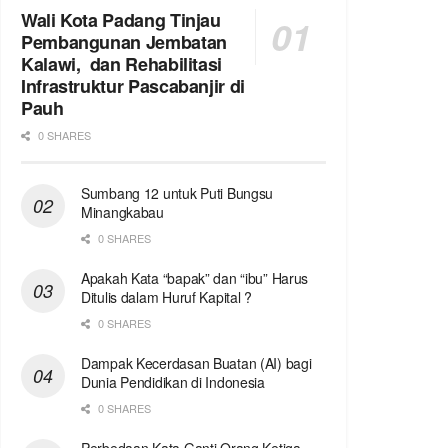
Wali Kota Padang Tinjau
Pembangunan Jembatan
Kalawi, dan Rehabilitasi
Infrastruktur Pascabanjir di
Pauh
0 SHARES
Sumbang 12 untuk Puti Bungsu
Minangkabau
0 SHARES
Apakah Kata “bapak” dan “ibu” Harus
Ditulis dalam Huruf Kapital ?
0 SHARES
Dampak Kecerdasan Buatan (AI) bagi
Dunia Pendidikan di Indonesia
0 SHARES