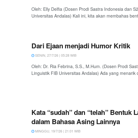
Oleh: Elly Delfia (Dosen Prodi Sastra Indonesia dan S2
Universitas Andalas) Kali ini, kita akan membahas bentu
Dari Ejaan menjadi Humor Kritik
SENIN, 27/7/26 | 05:28 WIB
Oleh: Dr. Ria Febrina, S.S., M.Hum. (Dosen Prodi Sas
Linguistik FIB Universitas Andalas) Ada yang menarik d
Kata “sudah” dan “telah” Bentuk
dalam Bahasa Asing Lainnya
MINGGU, 19/7/26 | 21:01 WIB