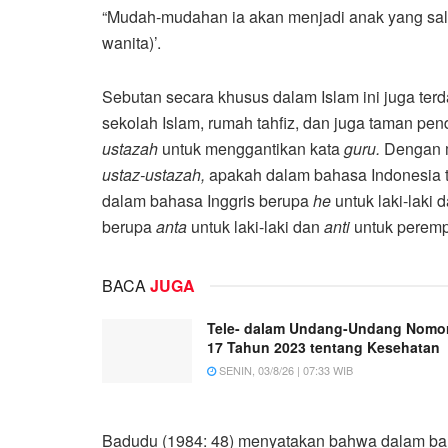
“Mudah-mudahan ia akan menjadi anak yang sale
wanita)’.
Sebutan secara khusus dalam Islam ini juga terd
sekolah Islam, rumah tahfiz, dan juga taman pe
ustazah
untuk menggantikan kata
guru.
Dengan m
ustaz-ustazah,
apakah dalam bahasa Indonesia 
dalam bahasa Inggris berupa
he
untuk laki-laki 
berupa
anta
untuk laki-laki dan
anti
untuk perem
BACA
JUGA
Tele- dalam Undang-Undang Nomo
17 Tahun 2023 tentang Kesehatan
SENIN, 03/8/26 | 07:33 WIB
Badudu (1984: 48) menyatakan bahwa dalam baha