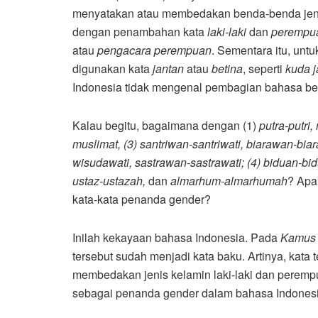
menyatakan atau membedakan benda-benda jenis
dengan penambahan kata
laki-laki
dan
perempu
atau
pengacara perempuan
. Sementara itu, untu
digunakan kata
jantan
atau
betina
, seperti
kuda j
Indonesia tidak mengenal pembagian bahasa ber
Kalau begitu, bagaimana dengan (1)
putra-putr
muslimat, (3) santriwan-santriwati, biarawan-bi
wisudawati, sastrawan-sastrawati; (4) biduan-bidu
ustaz-ustazah,
dan
almarhum-almarhumah
? Apa
kata-kata penanda gender?
Inilah kekayaan bahasa Indonesia. Pada
Kamus 
tersebut sudah menjadi kata baku. Artinya, kata
membedakan jenis kelamin laki-laki dan perempua
sebagai penanda gender dalam bahasa Indonesia. 