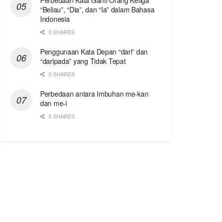
Perbedaan Kata Ganti Orang Ketiga
“Beliau”, “Dia”, dan “Ia” dalam Bahasa
Indonesia
0 SHARES
Penggunaan Kata Depan “dari” dan
“daripada” yang Tidak Tepat
0 SHARES
Perbedaan antara Imbuhan me-kan
dan me-i
0 SHARES