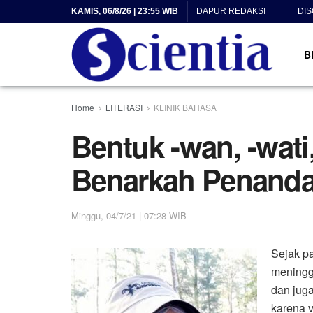
KAMIS, 06/8/26 | 23:55 WIB
DAPUR REDAKSI
DI
B
Home
LITERASI
KLINIK BAHASA
Bentuk -wan, -wati,
Benarkah Penand
Minggu, 04/7/21 | 07:28 WIB
Sejak p
meningga
dan juga
karena v