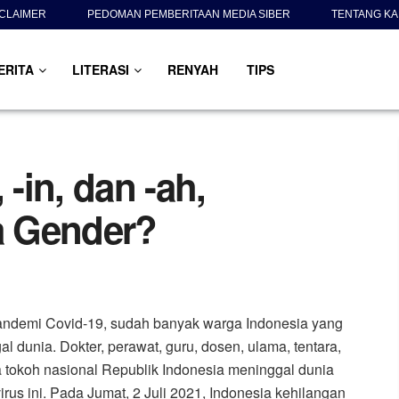
SCLAIMER
PEDOMAN PEMBERITAAN MEDIA SIBER
TENTANG KA
ERITA
LITERASI
RENYAH
TIPS
 -in, dan -ah,
a Gender?
andemi Covid-19, sudah banyak warga Indonesia yang
l dunia. Dokter, perawat, guru, dosen, ulama, tentara,
 tokoh nasional Republik Indonesia meninggal dunia
irus ini. Pada Jumat, 2 Juli 2021, Indonesia kehilangan