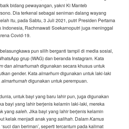
erbaik bidang pewayangan, yakni Ki Manteb
sono. Dia terkenal sebagai seniman dalang wayang
etelah itu, pada Sabtu, 3 Juli 2021, putri Presiden Pertama
k Indonesia, Rachmawati Soekarnoputri juga meninggal
arena Covid-19.
elasungkawa pun silih berganti tampil di media sosial,
 WhatsApp grup (WAG) dan beranda Instagram. Kata
um
dan
almarhumah
digunakan secara khusus untuk
tkan gender. Kata
almarhum
digunakan untuk laki-laki
a
almarhumah
digunakan untuk perempuan.
unia, untuk bayi yang baru lahir pun, juga digunakan
a bayi yang lahir berjenis kelamin laki-laki, mereka
nak yang
saleh
. Jika bayi yang lahir berjenis kelamin
ut kelak menjadi anak yang
salihah
. Dalam
Kamus
suci dan beriman’, seperti tercantum pada kalimat