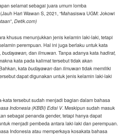
pan selamat sebagai juara umum lomba
 (Jauh Hari Wawan S, 2021, “Mahasiswa UGM: Jokowi
taan”,
Detik.com)
ra khusus menunjukkan jenis kelamin laki-laki, tetapi
elamin perempuan. Hal ini juga berlaku untuk kata
n, budayawan,
dan
ilmuwan.
Tanpa adanya kata
hadirat,
makna kata pada kalimat tersebut tidak akan
 Bahkan, kata
budayawan
dan
ilmuwan
tidak memiliki
ersebut dapat digunakan untuk jenis kelamin laki-laki
-kata tersebut sudah menjadi bagian dalam bahasa
asa Indonesia
(KBBI) Edisi V
. Meskipun sudah masuk
akan sebagai penanda gender, tetapi hanya dapat
 untuk menjadi pembeda antara laki-laki dan perempuan.
ahasa Indonesia atau memperkaya kosakata bahasa