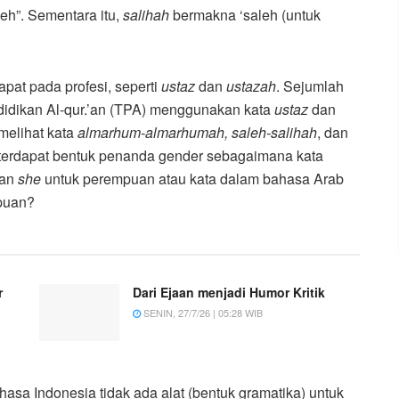
h”. Sementara itu,
salihah
bermakna ‘saleh (untuk
apat pada profesi, seperti
ustaz
dan
ustazah
. Sejumlah
ndidikan Al-qur.’an (TPA) menggunakan kata
ustaz
dan
elihat kata
almarhum-almarhumah,
saleh-salihah
, dan
terdapat bentuk penanda gender sebagaimana kata
dan
she
untuk perempuan atau kata dalam bahasa Arab
puan?
r
Dari Ejaan menjadi Humor Kritik
SENIN, 27/7/26 | 05:28 WIB
sa Indonesia tidak ada alat (bentuk gramatika) untuk