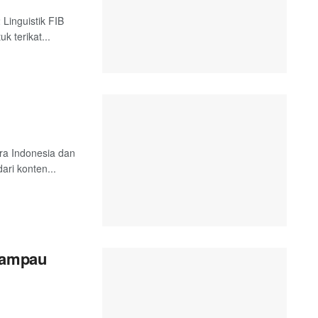
 Linguistik FIB
k terikat...
tra Indonesia dan
ari konten...
 Lampau