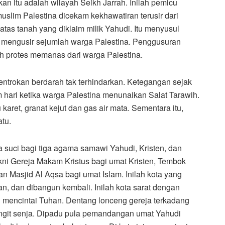
n itu adalah wilayah Seikh Jarrah. Inilah pemicu
slim Palestina dicekam kekhawatiran terusir dari
tas tanah yang diklaim milik Yahudi. Itu menyusul
k mengusir sejumlah warga Palestina. Penggusuran
h protes memanas dari warga Palestina.
entrokan berdarah tak terhindarkan. Ketegangan sejak
 hari ketika warga Palestina menunaikan Salat Tarawih.
aret, granat kejut dan gas air mata. Sementara itu,
tu.
ta suci bagi tiga agama samawi Yahudi, Kristen, dan
yakni Gereja Makam Kristus bagi umat Kristen, Tembok
n Masjid Al Aqsa bagi umat Islam. Inilah kota yang
kan, dan dibangun kembali. Inilah kota sarat dengan
ng mencintai Tuhan. Dentang lonceng gereja terkadang
ngit senja. Dipadu pula pemandangan umat Yahudi