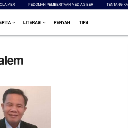
SCLAIMER
PEDOMAN PEMBERITAAN MEDIA SIBER
TENTANG KA
ERITA
LITERASI
RENYAH
TIPS
salem