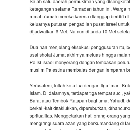
Salah satu daerah permukiman yang disengketaka
ketegangan selama Ramadan tahun ini. Warga mu
rumah-rumah mereka karena dianggap berdiri di a
keluarnya putusan pengadilan pusat Israel untu
dijadwalkan 6 Mei. Namun ditunda 10 Mei setela
Dua hari menjelang eksekusi penggusuran itu, b
usai sholat Jumat akhirnya meluas hingga malam
Polisi Israel menyerang dengan tembakan peluru k
muslim Palestina membalas dengan lemparan ba
Yerusalem; Inilah kota tua dengan tiga iman. Ko
Islam. Di dalamnya, terdapat tiga tempat suci, 
Barat atau Tembok Ratapan bagi umat Yahudi, da
berkali-kali ditaklukkan, diperebutkan, dihancur
spritualitas. Menggetarkan hati orang-orang ya
mengiringi suara azan yang berkumandang di la