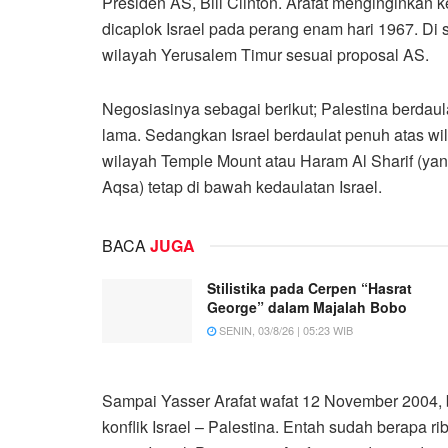
Presiden AS, Bill Clinton. Arafat menginginkan
dicaplok Israel pada perang enam hari 1967. Di 
wilayah Yerusalem Timur sesuai proposal AS.
Negosiasinya sebagai berikut; Palestina berdaul
lama. Sedangkan Israel berdaulat penuh atas w
wilayah Temple Mount atau Haram Al Sharif (yan
Aqsa) tetap di bawah kedaulatan Israel.
BACA
JUGA
Stilistika pada Cerpen “Hasrat
George” dalam Majalah Bobo
SENIN, 03/8/26 | 05:23 WIB
Sampai Yasser Arafat wafat 12 November 2004, 
konflik Israel – Palestina. Entah sudah berapa