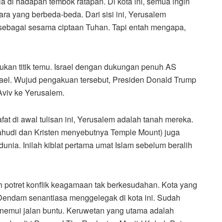
i hadapan tembok ratapan. Di kota ini, semua ingin
ra yang berbeda-beda. Dari sisi ini, Yerusalem
sebagai sesama ciptaan Tuhan. Tapi entah mengapa,
ukan titik temu. Israel dengan dukungan penuh AS
rael. Wujud pengakuan tersebut, Presiden Donald Trump
Aviv ke Yerusalem.
fat di awal tulisan ini, Yerusalem adalah tanah mereka.
Yahudi dan Kristen menyebutnya Temple Mount) juga
dunia. Inilah kiblat pertama umat Islam sebelum beralih
h potret konflik keagamaan tak berkesudahan. Kota yang
Dendam senantiasa menggelegak di kota ini. Sudah
menemui jalan buntu. Keruwetan yang utama adalah