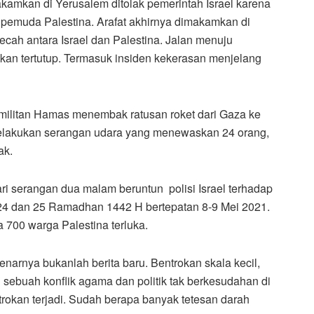
makamkan di Yerusalem ditolak pemerintah Israel karena
pemuda Palestina. Arafat akhirnya dimakamkan di
ecah antara Israel dan Palestina. Jalan menuju
kan tertutup. Termasuk insiden kekerasan menjelang
 militan Hamas menembak ratusan roket dari Gaza ke
 melakukan serangan udara yang menewaskan 24 orang,
ak.
ari serangan dua malam beruntun polisi Israel terhadap
e-24 dan 25 Ramadhan 1442 H bertepatan 8-9 Mei 2021.
 700 warga Palestina terluka.
enarnya bukanlah berita baru. Bentrokan skala kecil,
 sebuah konflik agama dan politik tak berkesudahan di
ntrokan terjadi. Sudah berapa banyak tetesan darah