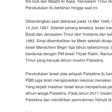
the rock dan Masjid Al Aqsa. Yerusalem Timur di
Pendudukan itu bertahan hingga saat ini.
Dibandingkan saat deklarasi pada 14 Mei 1948, w
10 Juni 1967. Setelah perang tersebut, Israel m
Barat dan Jerusalem Timur dari Yordania dan seb
1982, Sinai dikembalikan ke Mesir setelah dic
Israel Menachem Begin tiga tahun sebelumnya. L
berdamai dengan PM Israel Yitzak Rabin. Namun
Timur yang banyak dihuni muslim Palestina.
Pendudukan Israel atas wilayah Palestina itu be
PBB juga telah mengeluarkan resolusi menekan 
Yang terjadi malahan Israel terus memperluas
dihuni warga Palestina. Pada tahun 2017 misalny
Palestina dan mendirikan permukiman Yahudi di 