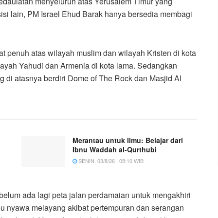
 kedaulatan menyeluruh atas Yerusalem Timur yang
sisi lain, PM Israel Ehud Barak hanya bersedia membagi
at penuh atas wilayah muslim dan wilayah Kristen di kota
ilayah Yahudi dan Armenia di kota lama. Sedangkan
g di atasnya berdiri Dome of The Rock dan Masjid Al
Merantau untuk Ilmu: Belajar dari
Ibnu Waddah al-Qurthubi
SENIN, 03/8/26 | 05:10 WIB
belum ada lagi peta jalan perdamaian untuk mengakhiri
 ribu nyawa melayang akibat pertempuran dan serangan