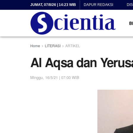
JUMAT, 07/8/26 | 14:23 WIB
DAPUR REDAKSI
DI
B
Home
LITERASI
ARTIKEL
Al Aqsa dan Yeru
Minggu, 16/5/21 | 07:00 WIB