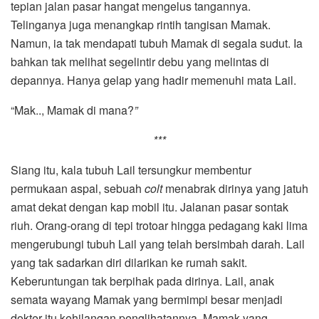
tepian jalan pasar hangat mengelus tangannya.
Telinganya juga menangkap rintih tangisan Mamak.
Namun, ia tak mendapati tubuh Mamak di segala sudut. Ia
bahkan tak melihat segelintir debu yang melintas di
depannya. Hanya gelap yang hadir memenuhi mata Lail.
“Mak.., Mamak di mana?
”
***
Siang itu, kala tubuh Lail tersungkur membentur
permukaan aspal, sebuah
colt
menabrak dirinya yang jatuh
amat dekat dengan kap mobil itu. Jalanan pasar sontak
riuh. Orang-orang di tepi trotoar hingga pedagang kaki lima
mengerubungi tubuh Lail yang telah bersimbah darah. Lail
yang tak sadarkan diri dilarikan ke rumah sakit.
Keberuntungan tak berpihak pada dirinya. Lail, anak
semata wayang Mamak yang bermimpi besar menjadi
dokter itu kehilangan penglihatannya. Mamak yang