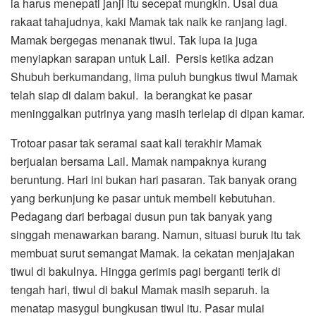
ia harus menepati janji itu secepat mungkin. Usai dua
rakaat tahajudnya, kaki Mamak tak naik ke ranjang lagi.
Mamak bergegas menanak tiwul. Tak lupa ia juga
menyiapkan sarapan untuk Lail. Persis ketika adzan
Shubuh berkumandang, lima puluh bungkus tiwul Mamak
telah siap di dalam bakul. Ia berangkat ke pasar
meninggalkan putrinya yang masih terlelap di dipan kamar.
Trotoar pasar tak seramai saat kali terakhir Mamak
berjualan bersama Lail. Mamak nampaknya kurang
beruntung. Hari ini bukan hari pasaran. Tak banyak orang
yang berkunjung ke pasar untuk membeli kebutuhan.
Pedagang dari berbagai dusun pun tak banyak yang
singgah menawarkan barang. Namun, situasi buruk itu tak
membuat surut semangat Mamak. Ia cekatan menjajakan
tiwul di bakulnya. Hingga gerimis pagi berganti terik di
tengah hari, tiwul di bakul Mamak masih separuh. Ia
menatap masygul bungkusan tiwul itu. Pasar mulai