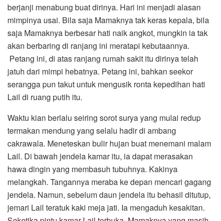
berjanji menabung buat dirinya. Hari ini menjadi alasan
mimpinya usai. Bila saja Mamaknya tak keras kepala, bila
saja Mamaknya berbesar hati naik angkot, mungkin ia tak
akan berbaring di ranjang ini meratapi kebutaannya.
Petang ini, di atas ranjang rumah sakit itu dirinya telah
jatuh dari mimpi hebatnya. Petang ini, bahkan seekor
serangga pun takut untuk mengusik ronta kepedihan hati
Lail di ruang putih itu.
Waktu kian berlalu seiring sorot surya yang mulai redup
termakan mendung yang selalu hadir di ambang
cakrawala. Meneteskan bulir hujan buat menemani malam
Lail. Di bawah jendela kamar itu, ia dapat merasakan
hawa dingin yang membasuh tubuhnya. Kakinya
melangkah. Tangannya meraba ke depan mencari gagang
jendela. Namun, sebelum daun jendela itu behasil ditutup,
jemari Lail teratuk kaki meja jati. Ia mengaduh kesakitan.
Seketika pintu kamar Lail terbuka. Mamaknya yang masih