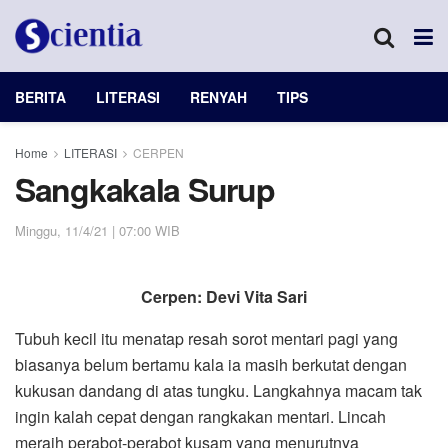
BERITA
LITERASI
RENYAH
TIPS
Home
LITERASI
CERPEN
Sangkakala Surup
Minggu, 11/4/21 | 07:00 WIB
Cerpen: Devi Vita Sari
Tubuh kecil itu menatap resah sorot mentari pagi yang
biasanya belum bertamu kala ia masih berkutat dengan
kukusan dandang di atas tungku. Langkahnya macam tak
ingin kalah cepat dengan rangkakan mentari. Lincah
meraih perabot-perabot kusam yang menurutnya