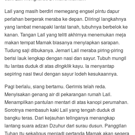
Lail yang masih berdiri memegang engsel pintu dapur
perlahan bergerak meraba ke depan. Diiringi langkahnya
yang lambat menapaki lantai tanah, tubuhnya berbelok ke
kanan. Tangan Lail yang teliti akhirnya menemukan meja
makan tempat Mamak biasanya menyiapkan sarapan.
Tudung saji dibukanya. Jemari Lail meraba piring-piring
berisi lauk lengkap dengan nasi dan sayur. Tubuh mungil
itu lantas duduk di atas
dingklik
kayu. Ia menyantap
sepiring nasi tiwul dengan sayur lodeh kesukaannya.
Pagi berlalu, siang bertamu. Gerimis telah reda.
Menyisakan genang air di pekarangan rumah Lail.
Menampilkan pantulan mentari di atas kanopi perumahan.
Sorotnya membasuh kaki Lail yang tengah duduk di
bangku teras. Dari kejauhan telinganya menangkap
lantang suara adzan Dzuhur dari surau dusun. Panggilan
Tuhan itu sekaligus menjadi pertanda Mamak akan segera