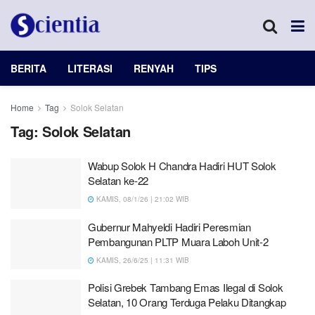
BERITA
LITERASI
RENYAH
TIPS
Home
Tag
Solok Selatan
Tag:
Solok Selatan
Wabup Solok H Chandra Hadiri HUT Solok
Selatan ke-22
KAMIS, 08/1/26 | 21:02 WIB
Gubernur Mahyeldi Hadiri Peresmian
Pembangunan PLTP Muara Laboh Unit-2
KAMIS, 26/6/25 | 11:31 WIB
Polisi Grebek Tambang Emas Ilegal di Solok
Selatan, 10 Orang Terduga Pelaku Ditangkap