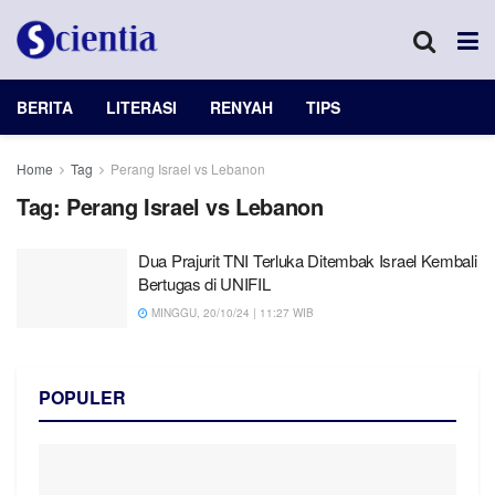
BERITA
LITERASI
RENYAH
TIPS
Home
Tag
Perang Israel vs Lebanon
Tag:
Perang Israel vs Lebanon
Dua Prajurit TNI Terluka Ditembak Israel Kembali
Bertugas di UNIFIL
MINGGU, 20/10/24 | 11:27 WIB
POPULER