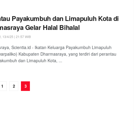
tau Payakumbuh dan Limapuluh Kota di
asraya Gelar Halal Bihalal
13/4/25 | 21:57 WIB
aya, Scientia.id - Ikatan Keluarga Payakumbuh Limapuluh
warpaliko) Kabupaten Dharmasraya, yang terdiri dari perantau
akumbuh dan Limapuluh Kota, ...
1
2
3