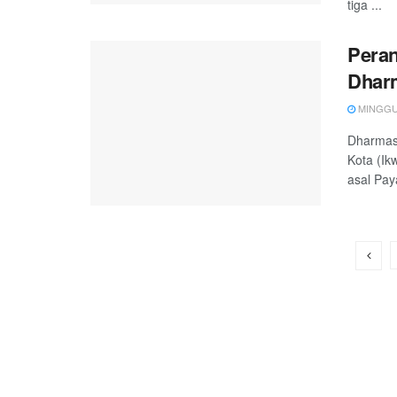
tiga ...
Peran
Dharm
MINGGU, 
Dharmasr
Kota (Ik
asal Pay