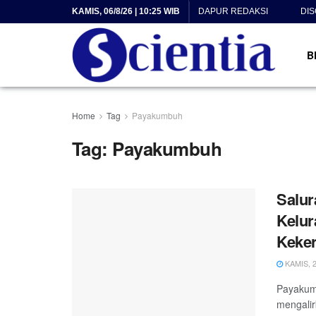
KAMIS, 06/8/26 | 10:25 WIB
DAPUR REDAKSI
DI
B
Home
Tag
Payakumbuh
Tag:
Payakumbuh
Salur
Kelu
Keke
KAMIS, 2
Payakumb
mengalir