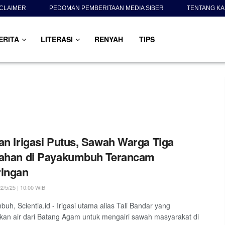
SCLAIMER
PEDOMAN PEMBERITAAN MEDIA SIBER
TENTANG KA
ERITA
LITERASI
RENYAH
TIPS
an Irigasi Putus, Sawah Warga Tiga
rahan di Payakumbuh Terancam
ringan
2/5/25 | 10:00 WIB
uh, Scientia.id - Irigasi utama alias Tali Bandar yang
kan air dari Batang Agam untuk mengairi sawah masyarakat di