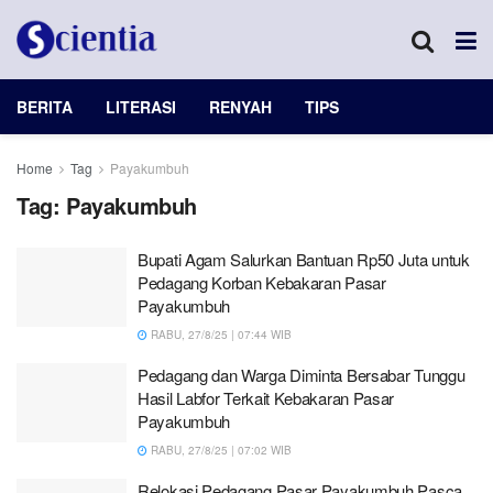
BERITA
LITERASI
RENYAH
TIPS
Home
Tag
Payakumbuh
Tag:
Payakumbuh
Bupati Agam Salurkan Bantuan Rp50 Juta untuk
Pedagang Korban Kebakaran Pasar
Payakumbuh
RABU, 27/8/25 | 07:44 WIB
Pedagang dan Warga Diminta Bersabar Tunggu
Hasil Labfor Terkait Kebakaran Pasar
Payakumbuh
RABU, 27/8/25 | 07:02 WIB
Relokasi Pedagang Pasar Payakumbuh Pasca