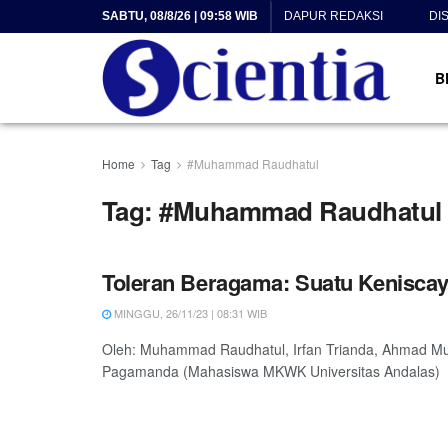
SABTU, 08/8/26 | 09:58 WIB
DAPUR REDAKSI
DI
B
Home
Tag
#Muhammad Raudhatul
Tag:
#Muhammad Raudhatul
Toleran Beragama: Suatu Kenisca
MINGGU, 26/11/23 | 08:31 WIB
Oleh: Muhammad Raudhatul, Irfan Trianda, Ahmad Muh
Pagamanda (Mahasiswa MKWK Universitas Andalas) 