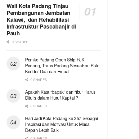
Wali Kota Padang Tinjau
Pembangunan Jembatan
Kalawi, dan Rehabilitasi
Infrastruktur Pascabanjir di
Pauh
0 SHARES
Pemko Padang Open Ship HJK
Padang, Trans Padang Sesuaikan Rute
Koridor Dua dan Empat
0 SHARES
Apakah Kata “bapak” dan “ibu” Harus
Ditulis dalam Huruf Kapital ?
0 SHARES
Hari Jadi Kota Padang ke 357 Sebagai
Inspirasi dan Motivasi Untuk Masa
Depan Lebih Baik
0 SHARES