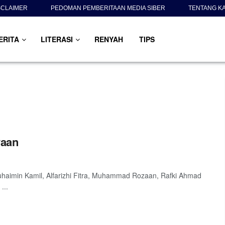
SCLAIMER
PEDOMAN PEMBERITAAN MEDIA SIBER
TENTANG K
ERITA
LITERASI
RENYAH
TIPS
yaan
aimin Kamil, Alfarizhi Fitra, Muhammad Rozaan, Rafki Ahmad
...