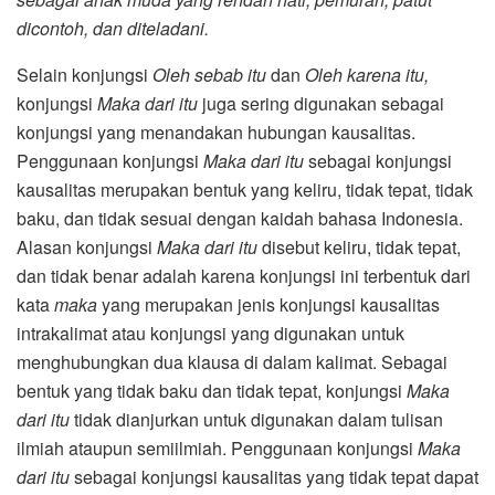
dicontoh, dan diteladani.
Selain konjungsi
Oleh sebab itu
dan
Oleh karena itu,
konjungsi
Maka dari itu
juga sering digunakan sebagai
konjungsi yang menandakan hubungan kausalitas.
Penggunaan konjungsi
Maka dari itu
sebagai konjungsi
kausalitas merupakan bentuk yang keliru, tidak tepat, tidak
baku, dan tidak sesuai dengan kaidah bahasa Indonesia.
Alasan konjungsi
Maka dari itu
disebut keliru, tidak tepat,
dan tidak benar adalah karena konjungsi ini terbentuk dari
kata
maka
yang merupakan jenis konjungsi kausalitas
intrakalimat atau konjungsi yang digunakan untuk
menghubungkan dua klausa di dalam kalimat. Sebagai
bentuk yang tidak baku dan tidak tepat, konjungsi
Maka
dari itu
tidak dianjurkan untuk digunakan dalam tulisan
ilmiah ataupun semiilmiah. Penggunaan konjungsi
Maka
dari itu
sebagai konjungsi kausalitas yang tidak tepat dapat