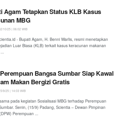
i Agam Tetapkan Status KLB Kasus
cunan MBG
2/10/25 | 06:02 WIB
ientia.id - Bupati Agam, H. Benni Warlis, resmi menetapkan
ejadian Luar Biasa (KLB) terkait kasus keracunan makanan
...
Perempuan Bangsa Sumbar Siap Kawal
am Makan Bergizi Gratis
5/9/25 | 14:03 WIB
rsama pada kegiatan Sosialisasi MBG terhadap Perempuan
umbar. Senin, (15/9) Padang, Scientia – Dewan Pimpinan
 (DPW) Perempuan ...