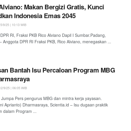
Alviano: Makan Bergizi Gratis, Kunci
dkan Indonesia Emas 2045
5/9/25 | 10:13 WIB
DPR RI, Fraksi PKB Rico Alviano Dapil I Sumbar.Padang,
 – Anggota DPR RI Fraksi PKB, Rico Alviano, menegaskan ...
san Bantah Isu Percaloan Program MBG
harmasraya
2/9/25 | 06:05 WIB
 Jumpa Pers pengurus MBG dan mintra kerja yayasan.
ni Aprianto) Dharmasraya, Scientia.id – Isu dugaan praktik
n dalam Program ...