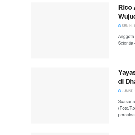
Rico 
Wuju
SENIN, 1
Anggota 
Scientia
Yaya
di D
JUMAT, 1
Suasana
(Foto/Ro
percaloa