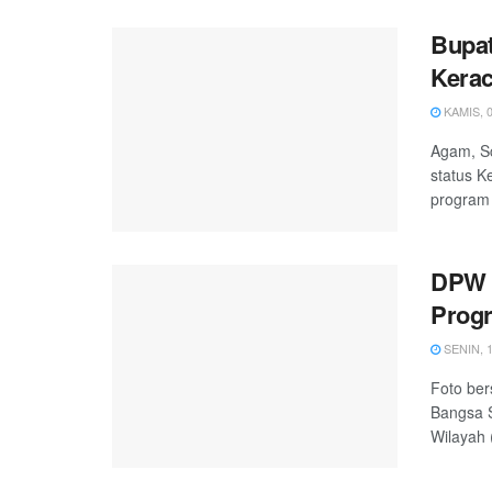
Bupat
Kera
KAMIS, 0
Agam, Sc
status K
program 
DPW 
Progr
SENIN, 1
Foto be
Bangsa S
Wilayah