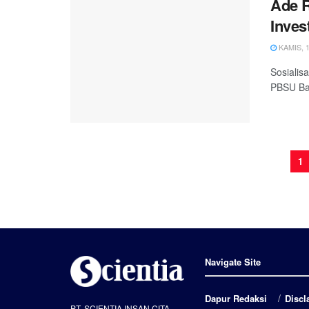
Ade R
Inves
KAMIS, 1
Sosialis
PBSU Bat
1
Navigate Site
Dapur Redaksi
Discl
PT. SCIENTIA INSAN CITA