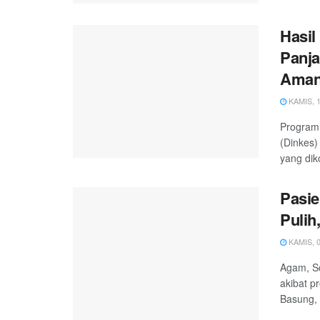
Hasi
Panj
Ama
KAMIS, 1
Program 
(Dinkes)
yang dik
Pasi
Pulih
KAMIS, 0
Agam, Sc
akibat p
Basung, 