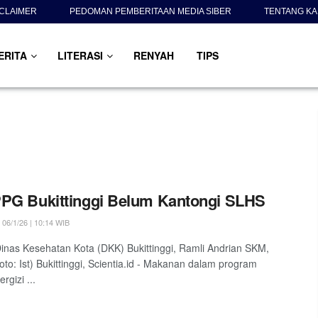
SCLAIMER
PEDOMAN PEMBERITAAN MEDIA SIBER
TENTANG KA
ERITA
LITERASI
RENYAH
TIPS
PG Bukittinggi Belum Kantongi SLHS
06/1/26 | 10:14 WIB
inas Kesehatan Kota (DKK) Bukittinggi, Ramli Andrian SKM,
to: Ist) Bukittinggi, Scientia.id - Makanan dalam program
rgizi ...