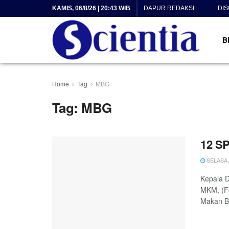
KAMIS, 06/8/26 | 20:43 WIB
DAPUR REDAKSI
DI
B
Home
Tag
MBG
Tag:
MBG
12 SP
SELASA, 
Kepala D
MKM, (Fo
Makan Be