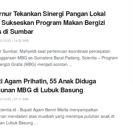
nur Tekankan Sinergi Pangan Lokal
 Sukseskan Program Makan Bergizi
s di Sumbar
2/10/25 | 14:52 WIB
 Sumbar, Mahyeldi saat pertemuan koordinasi percepatan
nggaraan MBG se-Sumatera Barat.Padang, Scientia – Program
rgizi Gratis (MBG) menjadi sorotan ...
i Agam Prihatin, 55 Anak Diduga
cunan MBG di Lubuk Basung
2/10/25 | 07:11 WIB
ientia.id - Bupati Agam Benni Warlis menyampaikan
inan mendalam atas musibah yang menimpa puluhan anak di
an Lubuk Basung ...