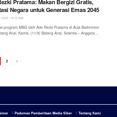
ezki Pratama: Makan Bergizi Gratis,
tasi Negara untuk Generasi Emas 2045
1/9/25 | 16:10 WIB
asi program MBG oleh Ade Rezki Pratama di Aula Badminton
ang Anai. Kamis, (11/9) Batang Anai, Scientia – Anggota ...
2
aimer
Pedoman Pemberitaan Media Siber
Tentang Kami