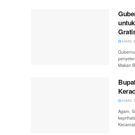
Guber
untuk
Grati
KAMIS, 0
Gubernur
penyele
Makan Be
Bupat
Kera
KAMIS, 0
Agam, Sc
keprihat
Kecamat