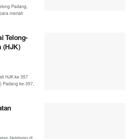
telong Padang,
ecara meriah
i Telong-
a (HJK)
ati HJK ke 357
K) Padang ke-357,
atan
atan Helsheim di