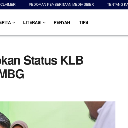
SCLAIMER
PEDOMAN PEMBERITAAN MEDIA SIBER
TENTANG K
ERITA
LITERASI
RENYAH
TIPS
pkan Status KLB
 MBG