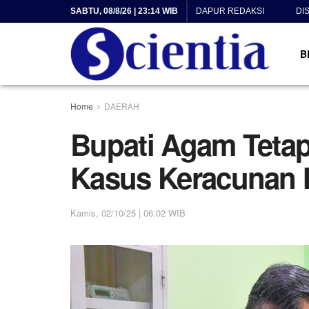
SABTU, 08/8/26 | 23:14 WIB
DAPUR REDAKSI
DI
B
Home
DAERAH
Bupati Agam Teta
Kasus Keracunan
Kamis, 02/10/25 | 06:02 WIB