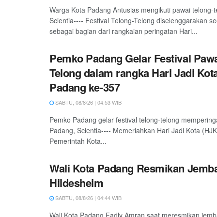
Warga Kota Padang Antusias mengikuti pawai telong-
Scientia---- Festival Telong-Telong diselenggarakan s
sebagai bagian dari rangkaian peringatan Hari...
Pemko Padang Gelar Festival Pawa
Telong dalam rangka Hari Jadi Kot
Padang ke-357
SABTU, 08/8/26 | 04:53 WIB
Pemko Padang gelar festival telong-telong mempering
Padang, Scientia---- Memeriahkan Hari Jadi Kota (HJ
Pemerintah Kota...
Wali Kota Padang Resmikan Jemb
Hildesheim
SABTU, 08/8/26 | 04:44 WIB
Wali Kota Padang Fadly Amran saat meresmikan jemb