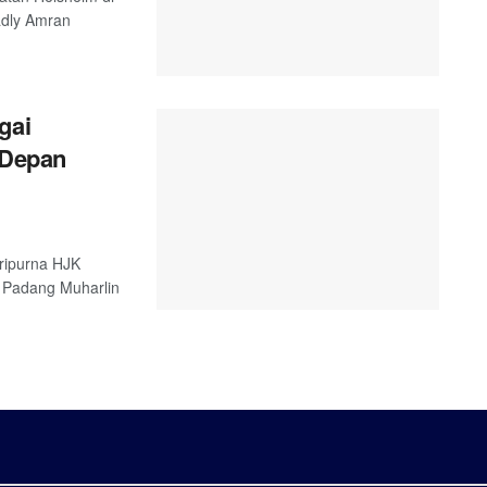
adly Amran
gai
 Depan
ripurna HJK
 Padang Muharlin