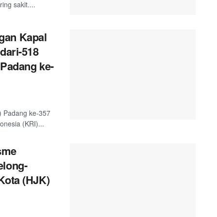
g sakit....
gan Kapal
dari-518
 Padang ke-
) Padang ke-357
nesia (KRI)...
sme
elong-
Kota (HJK)