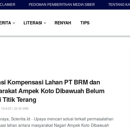
SCLAIMER
PEDOMAN PEMBERITAAN MEDIA SIBER
TENTANG KA
ERITA
LITERASI
RENYAH
TIPS
asi Kompensasi Lahan PT BRM dan
arakat Ampek Koto Dibawuah Belum
 Titik Terang
15/4/25 | 22:45 WIB
aya, Scientia.Id - Upaya mencari solusi terkait permasalahan
asi lahan antara masyarakat Nagari Ampek Koto Dibawuah