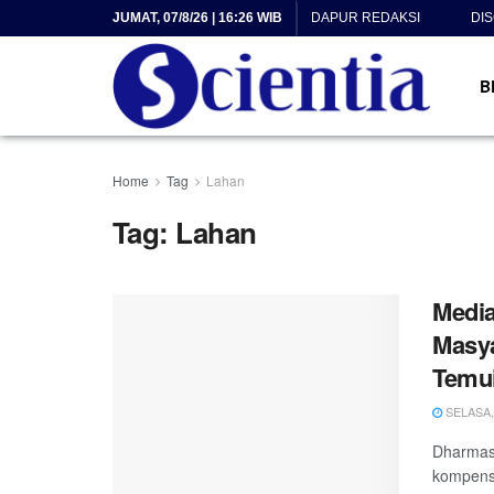
JUMAT, 07/8/26 | 16:26 WIB
DAPUR REDAKSI
DI
B
Home
Tag
Lahan
Tag:
Lahan
Medi
Masy
Temui
SELASA, 
Dharmasr
kompens