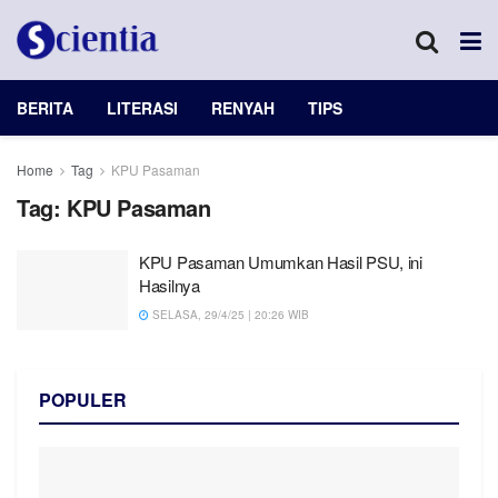
BERITA
LITERASI
RENYAH
TIPS
Home
Tag
KPU Pasaman
Tag:
KPU Pasaman
KPU Pasaman Umumkan Hasil PSU, ini
Hasilnya
SELASA, 29/4/25 | 20:26 WIB
POPULER