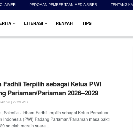
SCLAIMER
PEDOMAN PEMBERITAAN MEDIA SIBER
TENTANG KA
ERITA
LITERASI
RENYAH
TIPS
 Fadhli Terpilih sebagai Ketua PWI
ng Pariaman/Pariaman 2026–2029
4/1/26 | 22:29 WIB
, Scientia - Idham Fadhli terpilih sebagai Ketua Persatuan
n Indonesia (PWI) Padang Pariaman/Pariaman masa bakti
9 setelah meraih suara ...