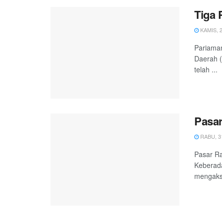
Tiga 
KAMIS, 2
Pariaman
Daerah (
telah ...
Pasar
RABU, 31
Pasar Ra
Keberad
mengakse