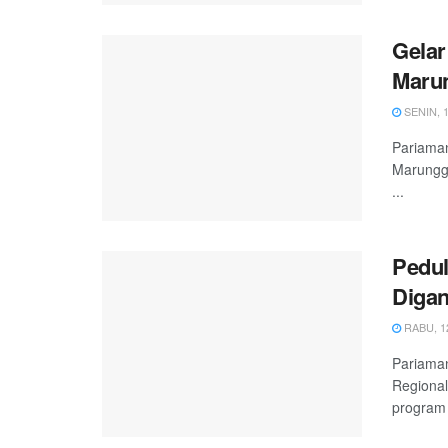
Gelar
Marun
SENIN, 1
Pariaman
Marunggi
...
Pedul
Digan
RABU, 12
Pariaman
Regional
program