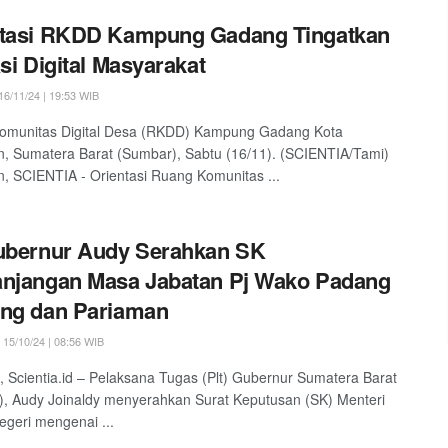
ntasi RKDD Kampung Gadang Tingatkan
asi Digital Masyarakat
6/11/24 | 19:53 WIB
omunitas Digital Desa (RKDD) Kampung Gadang Kota
, Sumatera Barat (Sumbar), Sabtu (16/11). (SCIENTIA/Tami)
, SCIENTIA - Orientasi Ruang Komunitas ...
ubernur Audy Serahkan SK
njangan Masa Jabatan Pj Wako Padang
ang dan Pariaman
15/10/24 | 08:56 WIB
Scientia.id – Pelaksana Tugas (Plt) Gubernur Sumatera Barat
, Audy Joinaldy menyerahkan Surat Keputusan (SK) Menteri
geri mengenai ...