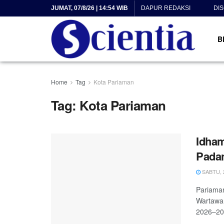
JUMAT, 07/8/26 | 14:54 WIB
DAPUR REDAKSI
DI
B
Home
Tag
Kota Pariaman
Tag:
Kota Pariaman
Idham
Pada
SABTU, 2
Pariaman
Wartawa
2026–202