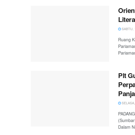
Orie
Liter
SABTU, 1
Ruang K
Pariaman
Pariaman
Plt G
Perpa
Panj
SELASA, 
PADANG, 
(Sumbar)
Dalam Ne