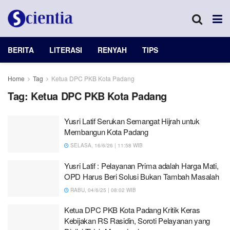
BERITA
LITERASI
RENYAH
TIPS
Home
Tag
Ketua DPC PKB Kota Padang
Tag:
Ketua DPC PKB Kota Padang
Yusri Latif Serukan Semangat Hijrah untuk
Membangun Kota Padang
SELASA, 16/6/26 | 11:58 WIB
Yusri Latif : Pelayanan Prima adalah Harga Mati,
OPD Harus Beri Solusi Bukan Tambah Masalah
RABU, 04/6/25 | 08:02 WIB
Ketua DPC PKB Kota Padang Kritik Keras
Kebijakan RS Rasidin, Soroti Pelayanan yang