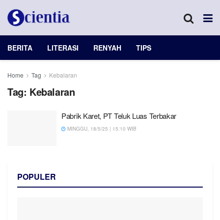
BERITA
LITERASI
RENYAH
TIPS
Home
Tag
Kebalaran
Tag:
Kebalaran
Pabrik Karet, PT Teluk Luas Terbakar
MINGGU, 18/5/25 | 15:10 WIB
POPULER