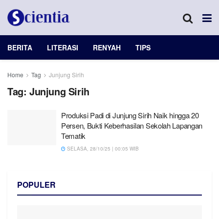
BERITA
LITERASI
RENYAH
TIPS
Home
Tag
Junjung Sirih
Tag:
Junjung Sirih
Produksi Padi di Junjung Sirih Naik hingga 20
Persen, Bukti Keberhasilan Sekolah Lapangan
Tematik
SELASA, 28/10/25 | 00:05 WIB
POPULER