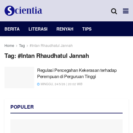
BERITA
LITERASI
RENYAH
TIPS
Home
Tag
#Intan Rhaudhatul Jannah
Tag:
#Intan Rhaudhatul Jannah
Regulasi Pencegahan Kekerasan terhadap
Perempuan di Perguruan Tinggi
MINGGU, 24/5/26 | 20:02 WIB
POPULER